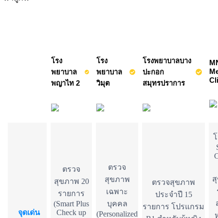
โรง
โรง
โรงพยาบาลบาง
MN
Me
พยาบาล
พยาบาล
ปะกอก
Cl
พญาไท 2
วิมุต
สมุทรปราการ
โ
C
ตรวจ
ตรวจ
ส
สุขภาพ
สุขภาพ 20
ตรวจสุขภาพ
เฉพาะ
รายการ
ประจำปี 15
(Smart Plus
บุคคล
รายการ โปรแกรม
จุดเด่น
Check up
(Personalized