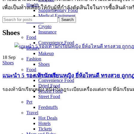
Health
เพื่อเป็นทางเลือกให้กับผู้ที่กำลังตัดสินใจในการซื้อสินค้าห
Supplementary Food
Medical Equipment
Search
Financial
Crypto
Shoes
Insurance
Food
Convenience Food
Beauty
Makeup
18
Sep
Fashion
Shoes
Shoes
Food
Beverage
แนะนำ 5 รองเท้านักเรียนหญิง ยี่ห้อไหนดี ทรงสวย ถูกก
Convenience Food
Dried Food
รองเท้านักเรียนหญิง หนึ่งในกฎระเบียบเครื่องแต่งกาย ที่นักเรี
Frozen Food
Street Food
Pet
Feedstuffs
Travel
Hot Deals
Hotels
Tickets​