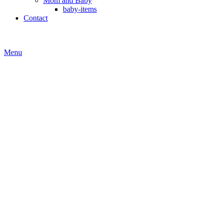
Mom and Baby
baby-items
Contact
Menu