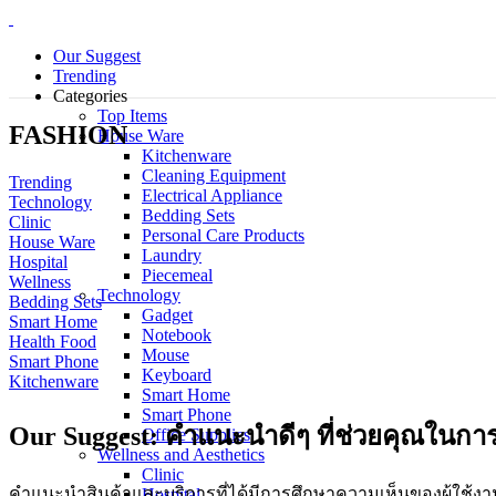
Our Suggest
Trending
Categories
Top Items
FASHION
House Ware
Kitchenware
Cleaning Equipment
Trending
Electrical Appliance
Technology
Bedding Sets
Clinic
Personal Care Products
House Ware
Laundry
Hospital
Piecemeal
Wellness
Technology
Bedding Sets
Gadget
Smart Home
Notebook
Health Food
Mouse
Smart Phone
Keyboard
Kitchenware
Smart Home
Smart Phone
Our
Suggest:
คำแนะนำดีๆ ที่ช่วยคุณในกา
Office Supplies
Wellness and Aesthetics
Clinic
คำแนะนำสินค้าและบริการที่ได้มีการศึกษาความเห็นของผู้ใช้ง
Hospital