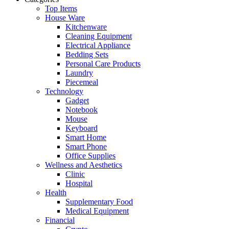
Top Items
House Ware
Kitchenware
Cleaning Equipment
Electrical Appliance
Bedding Sets
Personal Care Products
Laundry
Piecemeal
Technology
Gadget
Notebook
Mouse
Keyboard
Smart Home
Smart Phone
Office Supplies
Wellness and Aesthetics
Clinic
Hospital
Health
Supplementary Food
Medical Equipment
Financial