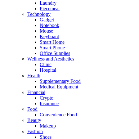
Laundry
Piecemeal
Technology
Gadget
Notebook
Mouse
Keyboard
Smart Home
Smart Phone
Office Supplies
Wellness and Aesthetics
Clinic
Hospital
Health
Supplementary Food
Medical Equipment
Financial
Crypto
Insurance
Food
Convenience Food
Beauty
Makeup
Fashion
Shoes