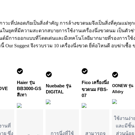
าวะที่ปลอดภัยเป็นสิ่งสำคัญ การล้างขวดนมจึงเป็นสิ่งที่คุณแม่ท
นในยุคที่มีความสะดวกสบายการใช้งานเครื่องนึ่งขวดนม เป็นตัวช่วยท
ละแบรนด์มีการออกแบบที่โดดเด่นและมีเทคโนโลยีมากมายที่รองการใ
 Our Suggest จึงรวบรวม 10 เครื่องนึ่งขวด ยี่ห้อไหนดี อบฆ่าเชื้
Haier รุ่น
Fico เครื่องนึ่ง
Nuebabe รุ่น
OONEW รุ่น 
OVE
BB3000-GS
ขวดนม FBS-
DIGITAL
Alldry
สีเทา
07
ใช้งานง่า
านที่
และมีชิ้น
ย ซึ่ง
การนึ่งที่ใช้
สามารถจุ
ส่วนน้อย