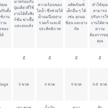
มาพร้อมกับ
้คุณ
ความร้อนของ
ผลิตภัณฑ์
ทำให้คุณ
ปุ่มเดียวที่ใช้
ับตั้ง
ไอน้ำ ซึ่งช่วยให้
เด็กอื่น ๆ ได้
สามารถ
งานได้ทั้งฟัง
ใช้งาน
น้ำนมนึ่งอย่าง
เช่น จุกนม
ปรับการใช
ก์ชั่น ฆ่าเชื้อ
วาม
รวดเร็วและมี
ช้อน และยาง
งานได้ตา
และอบแห้ง
ารของ
ประสิทธิภาพ
กัด
ความ
ด้
ต้องการข
คุณ
มี
มี
มี
มี
้อมูล
6 ขวด
6 ขวด
6 ขวด
6-8 ขวด
า
เทา,ชมพู
น้ำเงิน
ขาว
ฟ้า