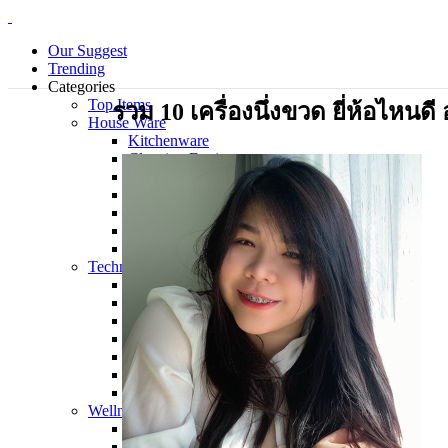
Our Suggest
Trending
Categories
Top Items
รวม 10 เครื่องนึ่งขวด ยี่ห้อไหน
House Ware
Kitchenware
Cleaning Equipment
Electrical Appliance
Bedding Sets
Personal Care Products
Laundry
Piecemeal
Technology
Gadget
Notebook
Mouse
Keyboard
Smart Home
Smart Phone
Office Supplies
Wellness and Aesthetics
Clinic
Hospital