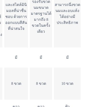
รองรับขวด
และสไตล์มินิ
สามารถนึ่งขวด
นมขนาด
มอลที่น่าชื่น
นมและอบแห้ง
มาตรฐานได้
้
ชอบ ด้วยการ
ได้อย่างมี
มากถึง 8
ม
ออกแบบสีสัน
ประสิทธิภาพ
ขวดในครั้ง
ที่น่าสนใจ
เดียว
อง
มี
มี
มี
8 ขวด
8 ขวด
10 ขวด
ขาว
ขาว
ฟ้า