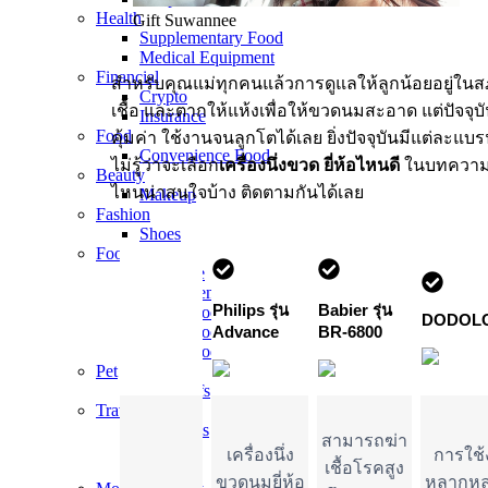
Health
Gift Suwannee
Supplementary Food
Medical Equipment
Financial
สำหรับคุณแม่ทุกคนแล้วการดูแลให้ลูกน้อยอยู่ในสภ
Crypto
เชื้อ และตากให้แห้งเพื่อให้ขวดนมสะอาด แต่ปัจจุบั
Insurance
Food
คุ้มค่า ใช้งานจนลูกโตได้เลย ยิ่งปัจจุบันมีแต่
Convenience Food
ไม่รู้ว่าจะเลือก
เครื่องนึ่งขวด ยี่ห้อไหนดี
ในบทความนี้
Beauty
ไหนน่าสนใจบ้าง ติดตามกันได้เลย
Makeup
Fashion
Shoes
Food
Beverage
Convenience Food
Philips รุ่น
Babier รุ่น
Dried Food
DODOL
Frozen Food
Advance
BR-6800
Street Food
Pet
Feedstuffs
Travel
Hot Deals
สามารถฆ่า
Hotels
เครื่องนึ่ง
การใช้ง
เชื้อโรคสูง
Tickets​
ขวดนมยี่ห้อ
หลากหลา