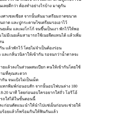
ันเลยดีกว่า ต้องทำอย่างไรบ้าง มาดูกัน
0 องศาเซลเซียส จากนั้นหันมาเตรียมถาดขนาด
นถาด และปูกระดาษไขเตรียมรอเอาไว้
ยเค็ม และผงโกโก้ จนขึ้นเป็นเงา พักไว้ให้พอ
รจะไม่มีเนยเค็มสามารถใช้เนยจืดแทนได้ แล้วเพิ่ม
แทน
ัน แล้วพักไว้ โดยไม่จำเป็นต้องร่อน
ือ และกลิ่นวนิลาให้เข้ากัน รอจนกว่าน้ำตาลจะ
ายแล้วลงในส่วนผสมเปียก คนให้เข้ากันโดยใช้
ตามที่คุณสะดวก
กัน จนแป้งไม่เป็นเม็ด
ทกพิมพ์ก่อนอบสัก จากนั้นอบไฟบนล่าง 180
-20 นาที โดยก่อนอบใครอยากใส่ถั่ว โอริโอ้
ถใส่ได้ในขั้นตอนนี้
และก่อนตัดแนะนำให้นำไปแช่เย็นก่อนจะช่วยให้
ยบร้อยแล้วก็พร้อมกินให้ฟินกันแล้ว