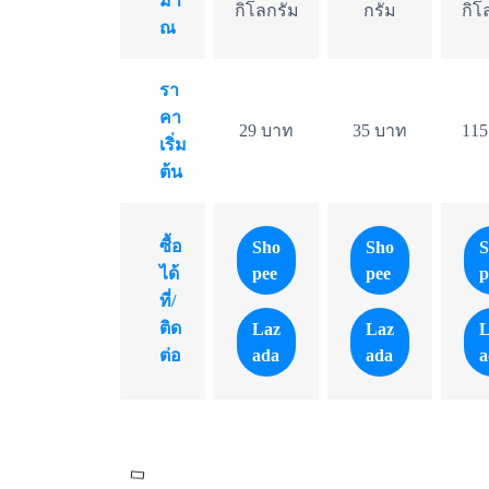
มา
กิโลกรัม
กรัม
กิโ
ณ
รา
คา
29 บาท
35 บาท
115
เริ่ม
ต้น
ซื้อ
Sho
Sho
S
pee
pee
p
ได้
ที่/
ติด
Laz
Laz
L
ada
ada
a
ต่อ