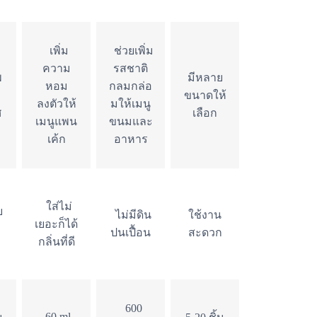
เพิ่ม
ช่วยเพิ่ม
ความ
รสชาติ
พ
มีหลาย
หอม
กลมกล่อ
ขนาดให้
ลงตัวให้
มให้เมนู
ศ
เลือก
เมนูแพน
ขนมและ
เค้ก
อาหาร
ใส่ไม่
บ
ไม่มีดิน
ใช้งาน
เยอะก็ได้
ปนเปื้อน
สะดวก
กลิ่นที่ดี
600
60 ml.