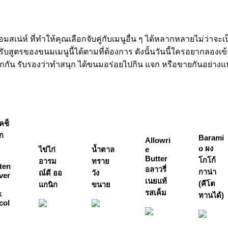
อมสเน่ห์ ที่ทำให้คุณเลือกจับคู่กับเมนูอื่น ๆ ได้หลากหลายไม่ว่าจ
สูตรของขนมเมนูนี้ได้ตามที่ต้องการ ดังนั้นวันนี้ใครอยากลองเข้าคร
ากกัน รับรองว่าทำสนุก ได้ขนมอร่อยไปกิน แจก หรือขายกันอย่าง
คช็
ก
Barami
Allowri
o ผง
ไข่ไก่
น้ำตาล
e
Butter
โกโก้
อารม
ทราย
ten
อลาวรี่
กาน่า
ณ์ดี ออ
วัง
ver
เนยแท้
(คีโต
แกนิก
ขนาย
รสเค็ม
k
ทานได้)
col