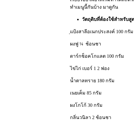
ทำเมนูนี้กันบ้าง มาดูกัน
วัตถุดิบที่ต้องใช้สำหรับสู
ฺแป้งสาลีอเนกประสงค์
100
กรัม
ผงฟู
¼
ช้อนชา
ดาร์กช็อคโกแลต
100
กรัม
ไข่ไก่ เบอร์ 1
2
ฟอง
น้ำตาลทราย
180
กรัม
เนยเค็ม
85
กรัม
ผงโกโก้
30
กรัม
กลิ่นวนิลา
2
ช้อนชา