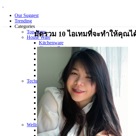
Our Suggest
Trending
Categories
Top Items
มัดรวม 10 ไอเทมที่จะทำให้คุณได้บร
House Ware
Kitchenware
Cleaning Equipment
Electrical Appliance
Bedding Sets
Personal Care Products
Laundry
Piecemeal
Technology
Gadget
Notebook
Mouse
Keyboard
Smart Home
Smart Phone
Office Supplies
Wellness and Aesthetics
Clinic
Hospital