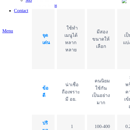
Mom and Baby
baby-items
Contact
ใช้ทำ
Menu
มีสอง
จุด
เมนูได้
เป็
ขนาดให้
เด่น
หลาก
แบ่
เลือก
หลาย
คนนิยม
น่าเชื่อ
พร
ข้อ
ใช้กัน
ถือเพราะ
ค
ดี
เป็นอย่าง
มี อย.
เข
มาก
ปริ
1
100-400
0.2