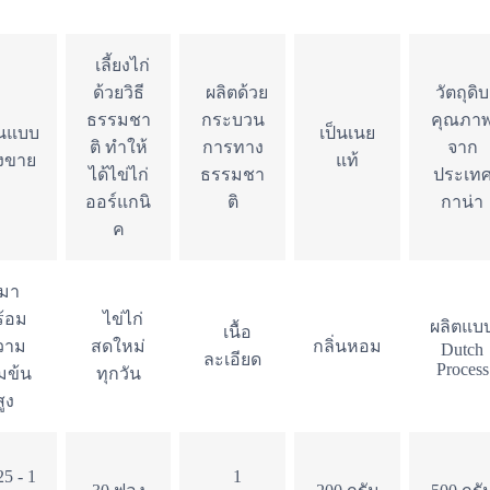
เลี้ยงไก่
ด้วยวิธี
ผลิตด้วย
วัตถุดิบ
ธรรมชา
กระบวน
คุณภา
นแบบ
เป็นเนย
ติ ทำให้
การทาง
จาก
งขาย
แท้
ได้ไข่ไก่
ธรรมชา
ประเท
ออร์แกนิ
ติ
กาน่า
ค
มา
้อม
ไข่ไก่
ผลิตแบ
เนื้อ
วาม
สดใหม่
กลิ่นหอม
Dutch
ละเอียด
Process
้มข้น
ทุกวัน
สูง
5 - 1
1