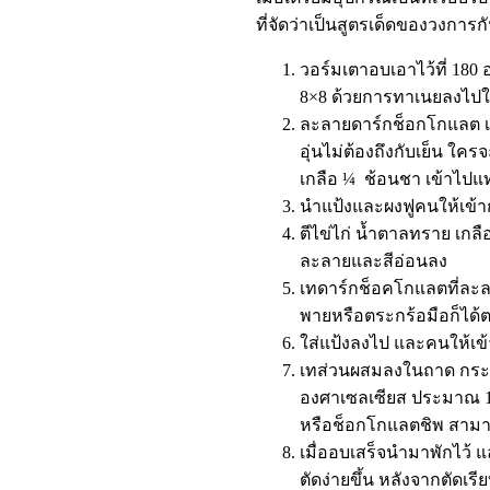
ที่จัดว่าเป็นสูตรเด็ดของวงการก
วอร์มเตาอบเอาไว้ที่ 18
8×8 ด้วยการทาเนยลงไปใ
ละลายดาร์กช็อกโกแลต เน
อุ่นไม่ต้องถึงกับเย็น ใค
เกลือ ¼ ช้อนชา เข้าไป
นำแป้งและผงฟูคนให้เข้าก
ตีไข่ไก่ น้ำตาลทราย เกล
ละลายและสีอ่อนลง
เทดาร์กช็อคโกแลตที่ละล
พายหรือตระกร้อมือก็ได้
ใส่แป้งลงไป และคนให้เข้า
เทส่วนผสมลงในถาด กระแ
องศาเซลเซียส ประมาณ 18
หรือช็อกโกแลตชิพ สามาร
เมื่ออบเสร็จนำมาพักไว้ 
ตัดง่ายขึ้น หลังจากตัดเรี