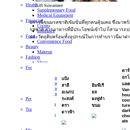
Health
Gift Suwannee
Supplementary Food
Medical Equipment
Financial
บราวนี่ขนมรสชาติเข้มข้นที่ทุกคนคุ้นเคย ซึ่งมาพร้
Crypto
รสชาติ สารอาหารที่มีประโยชน์เข้าไป ก็สามารถปรับ
Insurance
Food
และวัตถุดิบพร้อมทั้งอุปกรณ์ในการทำบราวนี่มาฝ
Convenience Food
Beauty
Makeup
Fashion
Shoes
Food
ดาร์
Beverage
อกโ
Convenience Food
แป้ง
Dried Food
แลต
สาลี
อิมพีเรี
Frozen Food
Van
อเนกป
ยล
Street Food
hou
Pet
ระสงค์
ผงฟูทำ
cou
Feedstuffs
ตรา
ขนม
ture
Travel
dar
ดาวฟ้า
Hot Deals
cho
Hotels
ate
Tickets​