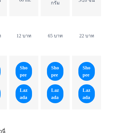
ม
5-20 ชิ้น
กรัม
ท
12 บาท
65 บาท
22 บาท
Sho
Sho
Sho
pee
pee
pee
Laz
Laz
Laz
ada
ada
ada