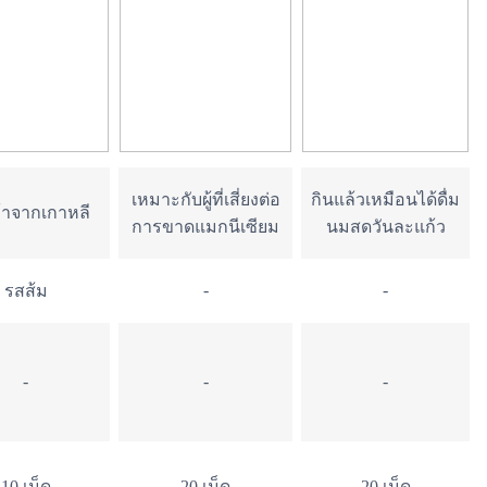
เหมาะกับผู้ที่เสี่ยงต่อ
กินแล้วเหมือนได้ดื่ม
้าจากเกาหลี
การขาดแมกนีเซียม
นมสดวันละแก้ว
-
-
รสส้ม
-
-
-
10 เม็ด
20 เม็ด
20 เม็ด