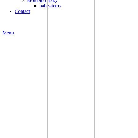
Mom and Baby
baby-items
Contact
Menu