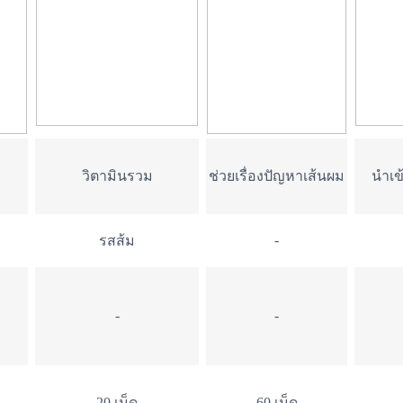
วิตามินรวม
ช่วยเรื่องปัญหาเส้นผม
นำเข
-
รสส้ม
-
-
20 เม็ด
60 เม็ด