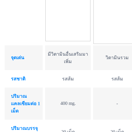
มีวิตามินอื่นเสริมมา
จุดเด่น
วิตามินรวม
เพิ่ม
รสชาติ
รสส้ม
รสส้ม
ปริมาณ
400 mg.
-
แคลเซียมต่อ 1
เม็ด
ปริมาณบรรจุ
20 เม็ด
20 เม็ด