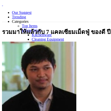
Our Suggest
Trending
Categories
Top Items
House Ware
รวมมาให้แล้วกับ 7 แคลเซียมเม็ดฟู่ ของดี ปี
Kitchenware
Cleaning Equipment
Electrical Appliance
Bedding Sets
Personal Care Products
Laundry
Piecemeal
Technology
Gadget
Notebook
Mouse
Keyboard
Smart Home
Smart Phone
Office Supplies
Wellness and Aesthetics
Clinic
Hospital