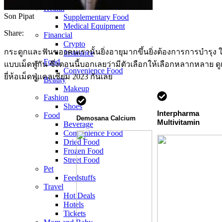
Health
Son Pipat
Supplementary Food
Medical Equipment
Share:
Financial
Crypto
กระดูกและฟันของคนเรานั้นยิ่งอายุมากขึ้นยิ่งต้องการการบำรุง
Insurance
Food
แบบเม็ดฟู่กัน ซึ่งตอนนี้บอกเลยว่ามีตัวเลือกให้เลือกหลากหลาย 
Convenience Food
ยี่ห้อเม็ดฟู่แคลเซียม 2023 กันเลย
Beauty
Makeup
Fashion
Shoes
Interpharma
Food
Demosana Calcium
Multivitamin
Beverage
Convenience Food
Dried Food
Frozen Food
Street Food
Pet
Feedstuffs
Travel
Hot Deals
Hotels
Tickets​