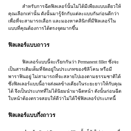
สำหรับการฉีดฟิลเลอร์นั้นไม่ได้มีเพียงแบบเดียวให้
คุณเลือกเท่านั้น ดังนั้นมารู้จักกับแต่ละแบบกันก่อนดีกว่า
เพื่อที่จะสามารถเลือก และมองหาคลินิกที่มีฟิลเลอร์ใน
แบบที่คุณต้องการได้ตรงจุดมากขึ้น
ฟิลเลอร์แบบถาวร
ฟิลเลอร์แบบนี้จะเรียกกันว่า Permanent filler ซึ่งจะ
เป็นสารเติมเต็มที่จัดอยู่ในประเภทของซิลิโคน หรือมี
พาราฟินอยู่ ไม่สามารถที่จะสลายไปเองตามธรรมชาติได้
ซึ่งฟิลเลอร์แบบนี้อาจส่งผลข้างเคียงในระยะยาวให้กับคุณ
ได้ จึงเป็นประเภทที่ไม่ได้นิยมนำมาฉีดหน้า ดังนั้นก่อนฉีด
ใบหน้าต้องตรวจสอบให้ดีว่าไม่ได้ใช้ฟิลเลอร์ประเภทนี้
ฟิลเลอร์แบบกึ่งถาวร