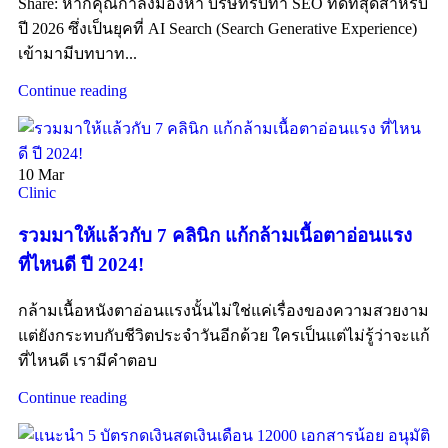
Share: หากคุณกำลังมองหา บริษัทรับทำ SEO ที่ดีที่สุดสำหรับ
ปี 2026 ซึ่งเป็นยุคที่ AI Search (Search Generative Experience)
เข้ามามีบทบาท...
Continue reading
10
Mar
Clinic
รวมมาให้แล้วกับ 7 คลินิก แก้กล้ามเนื้อตาอ่อนแรง
ที่ไหนดี ปี 2024!
กล้ามเนื้อหนังตาอ่อนแรงนั้นไม่ใช่แค่เรื่องของความสวยงาม
แต่ยังกระทบกับชีวิตประจำวันอีกด้วย ใครเป็นแต่ไม่รู้ว่าจะแก้
ที่ไหนดี เรามีคำตอบ
Continue reading