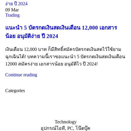
09
Mar
Trading
แนะนำ 5 บัตรกดเงินสดเงินเดือน 12,000 เอกสาร
น้อย อนุมัติง่าย ปี 2024
เงินเดือน 12,000 บาท ก็มีสิทธิ์สมัครบัตรกดเงินสดไว้ใช้ยาม
ฉุกเฉินได้! บทความนี้เราขอแนะนำ 5 บัตรกดเงินสดเงินเดือน
12000 สมัครง่าย เอกสารน้อย อนุมัติไว ปี 2024!
Continue reading
Categories
Technology
อุปกรณ์ไอที, PC, โน๊ตบุ๊ค