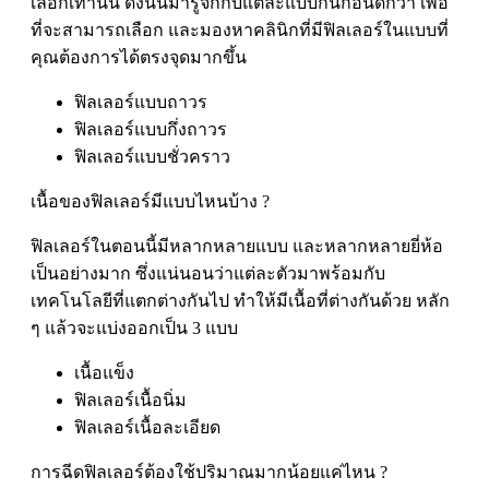
เลือกเท่านั้น ดังนั้นมารู้จักกับแต่ละแบบกันก่อนดีกว่า เพื่อ
ที่จะสามารถเลือก และมองหาคลินิกที่มีฟิลเลอร์ในแบบที่
คุณต้องการได้ตรงจุดมากขึ้น
ฟิลเลอร์แบบถาวร
ฟิลเลอร์แบบกึ่งถาวร
ฟิลเลอร์แบบชั่วคราว
เนื้อของฟิลเลอร์มีแบบไหนบ้าง ?
ฟิลเลอร์ในตอนนี้มีหลากหลายแบบ และหลากหลายยี่ห้อ
เป็นอย่างมาก ซึ่งแน่นอนว่าแต่ละตัวมาพร้อมกับ
เทคโนโลยีที่แตกต่างกันไป ทำให้มีเนื้อที่ต่างกันด้วย หลัก
ๆ แล้วจะแบ่งออกเป็น 3 แบบ
เนื้อแข็ง
ฟิลเลอร์เนื้อนิ่ม
ฟิลเลอร์เนื้อละเอียด
การฉีดฟิลเลอร์ต้องใช้ปริมาณมากน้อยแค่ไหน ?