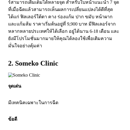
ร์สามารถเติมเต็มได้หลายจุด สำหรับใบหน้าแนะนำ 7 จุด
ที่เมื่อฉีดแล้วสามารถเห็นผลการเปลี่ยนแปลงได้ดีที่สุด
ได้แก่ ฟิลเลอร์ใต้ตา คาง ร่องแก้ม ปาก ขมับ หน้าผาก
และแก้มส้ม ราคาเริ่มต้นอยู่ที่ 9,900 บาท มีฟิลเลอร์จาก
หลากหลายประเทศให้ได้เลือก อยู่ได้นาน 6-18 เดือน และ
ยังมีโปรโมชั่นมากมายให้คุณได้ลองใช้เพื่อเติมความ
มั่นใจอย่างคุ้มค่า
2. Someko Clinic
จุดเด่น
มีเทคนิคเฉพาะในการฉีด
ข้อดี