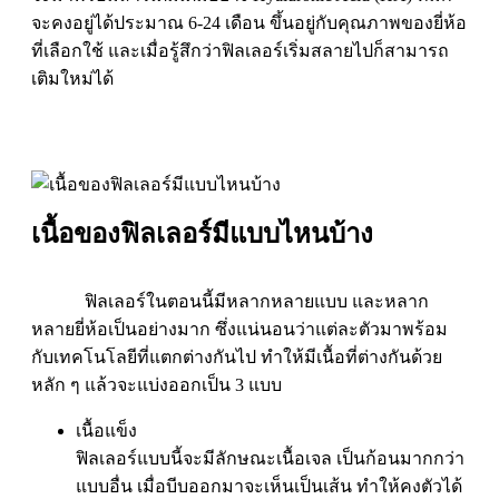
จะคงอยู่ได้ประมาณ 6-24 เดือน ขึ้นอยู่กับคุณภาพของยี่ห้อ
ที่เลือกใช้ และเมื่อรู้สึกว่าฟิลเลอร์เริ่มสลายไปก็สามารถ
เติมใหม่ได้
เนื้อของฟิลเลอร์มีแบบไหนบ้าง
ฟิลเลอร์ในตอนนี้มีหลากหลายแบบ และหลาก
หลายยี่ห้อเป็นอย่างมาก ซึ่งแน่นอนว่าแต่ละตัวมาพร้อม
กับเทคโนโลยีที่แตกต่างกันไป ทำให้มีเนื้อที่ต่างกันด้วย
หลัก ๆ แล้วจะแบ่งออกเป็น 3 แบบ
เนื้อแข็ง
ฟิลเลอร์แบบนี้จะมีลักษณะเนื้อเจล เป็นก้อนมากกว่า
แบบอื่น เมื่อบีบออกมาจะเห็นเป็นเส้น ทำให้คงตัวได้