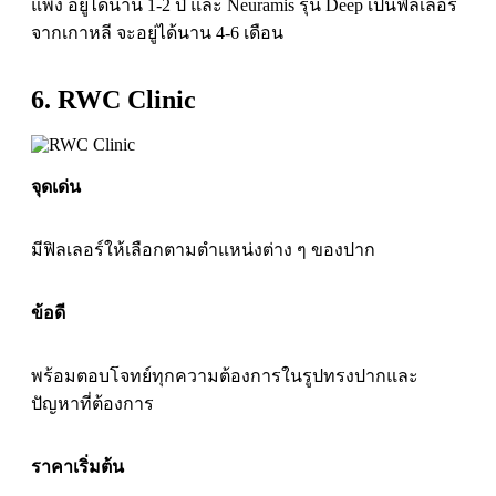
แพง อยู่ได้นาน 1-2 ปี และ Neuramis รุ่น Deep เป็นฟิลเลอร์
จากเกาหลี จะอยู่ได้นาน 4-6 เดือน
6. RWC Clinic
จุดเด่น
มีฟิลเลอร์ให้เลือกตามตำแหน่งต่าง ๆ ของปาก
ข้อดี
พร้อมตอบโจทย์ทุกความต้องการในรูปทรงปากและ
ปัญหาที่ต้องการ
ราคาเริ่มต้น