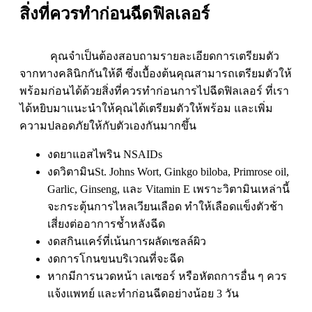
สิ่งที่ควรทำก่อนฉีดฟิลเลอร์
คุณจำเป็นต้องสอบถามรายละเอียดการเตรียมตัว
จากทางคลินิกกันให้ดี ซึ่งเบื้องต้นคุณสามารถเตรียมตัวให้
พร้อมก่อนได้ด้วยสิ่งที่ควรทำก่อนการไปฉีดฟิลเลอร์ ที่เรา
ได้หยิบมาแนะนำให้คุณได้เตรียมตัวให้พร้อม และเพิ่ม
ความปลอดภัยให้กับตัวเองกันมากขึ้น
งดยาแอสไพริน NSAIDs
งดวิตามินSt. Johns Wort, Ginkgo biloba, Primrose oil,
Garlic, Ginseng, และ Vitamin E เพราะวิตามินเหล่านี้
จะกระตุ้นการไหลเวียนเลือด ทำให้เลือดแข็งตัวช้า
เสี่ยงต่ออาการช้ำหลังฉีด
งดสกินแคร์ที่เน้นการผลัดเซลล์ผิว
งดการโกนขนบริเวณที่จะฉีด
หากมีการนวดหน้า เลเซอร์ หรือหัตถการอื่น ๆ ควร
แจ้งแพทย์ และทำก่อนฉีดอย่างน้อย 3 วัน