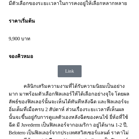
มีตัวเลือกของระยะเวลาในการคงอยู่ให้เลือกหลากหลาย
ราคาเริ่มต้น
9,900 บาท
จองคิวหมอ
Link
คลินิกเสริมความงามที่ได้รับความนิยมเป็นอย่าง
มาก มาพร้อมตัวเลือกฟิลเลอร์ให้ได้เลือกอย่างจุใจ โดยผล
ลัพธ์ของฟิลเลอร์นั้นจะเห็นได้ทันทีหลังฉีด และฟิลเลอร์จะ
อิ่มเต็มที่เมื่อครบ 2 สัปดาห์ ส่วนเรื่องระยะเวลาที่เห็นผล
นั้นจะขึ้นอยู่กับการดูแลตัวเองหลังฉีดของคนไข้ ยี่ห้อที่ใช้
ฉีด มี Juvederm เป็นฟิลเลอร์จากอเมริกา อยู่ได้นาน 1-2 ปี,
Belotero เป็นฟิลเลอร์จากประเทศสวิสเซอร์แลนด์ ราคาไม่