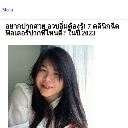
Menu
อยากปากสวย อวบอิ่มต้องรู้! 7 คลินิกฉีด
ฟิลเลอร์ปากที่ไหนดี? ในปี 2023