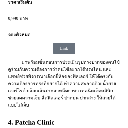
ราคาเริ่มต้น
9,999 บาท
จองคิวหมอ
Link
มาพร้อมขั้นตอนการประเมินรูปทรงปากของคนไข้
ดูร่วมกับความต้องการว่าคนไข้อยากได้ทรงไหน และ
แพทย์ช่วยพิจารณาเลือกยี่ห้อของฟิลเลอร์ ให้ได้ตรงกับ
ความต้องการทรงที่อยากได้ ทำความสะอาดด้วยน้ำยาส
เตอร์ไรด์ บล็อกเส้นประสาทฉีดยาชา เทคนิคเด็ดคลินิก
ช่วยลดความเจ็บ ฉีดฟิลเลอร์ ปากบน ปากล่าง ให้สวยได้
แบบไม่เจ็บ
4. Patcha Clinic