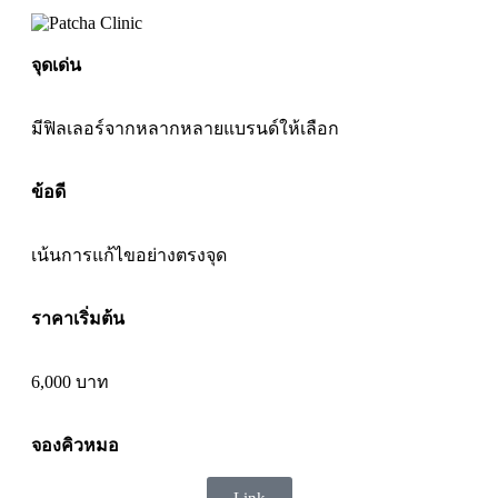
จุดเด่น
มีฟิลเลอร์จากหลากหลาย
แบรนด์ให้
เลือก
ข้อดี
เน้นการแก้ไขอย่างตรงจุด
ราคาเริ่มต้น
6,000 บาท
จองคิวหมอ