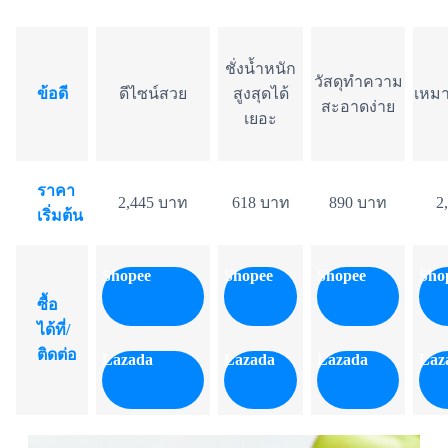
ชั่งน้ำหนัก
วัสดุทำความ
ข้อดี
ดีไซน์สวย
สูงสุดได้
เหมา
สะอาดง่าย
เยอะ
ราคา
2,445 บาท
618 บาท
890 บาท
2
เริ่มต้น
Shopee
Shopee
Shopee
Sho
ซื้อ
ได้ที่/
ติดต่อ
Lazada
Lazada
Lazada
Laz