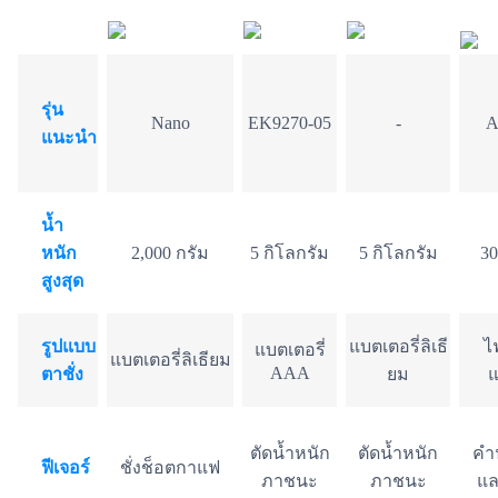
รุ่น
Nano
EK9270-05
-
A
แนะนำ
น้ำ
หนัก
2,000 กรัม
5 กิโลกรัม
5 กิโลกรัม
30
สูงสุด
รูปแบบ
แบตเตอรี่ลิเธี
ไ
แบตเตอรี่
แบตเตอรี่ลิเธียม
AAA
ตาชั่ง
ยม
แ
ตัดน้ำหนัก
ตัดน้ำหนัก
คำ
ฟีเจอร์
ชั่งช็อตกาแฟ
ภาชนะ
ภาชนะ
แล