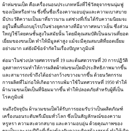
ผ้าห่มขนเป็ด คือเครื่องนอนประเภทหนึ่งที่ใช้วัสดุจากขนนุ่มฟู
ของเป็ดหรือห่าน ซึ่งขึ้นชื่อเรื่องความอบอุ่นและความเบาสบาย
มีประวัติความเป็นมาที่ยาวนาน แต่ช่วงที่เริ่มได้รับความนิยมจะ
อยู่ในพื้นที่แถบยุโรปในช่วงยุคกลางที่มีอากาศหนาวเย็น ซึ่งส่วน
ใหญ่ใช้โดยคนชั้นสูงในสมัยนั้น โดยมีคุณสมบัติเป็นฉนวนที่ยอด
เยี่ยมของขนเป็ด ทำให้มีมูลค่าสูง แม้จะมีคุณสมบติที่ยอดเยี่ยม
อย่างมาก แต่ยังมีข้อจำกัดในเรื่องปัญหาภูมิแพ้
ต่อมาในช่วงปลายศตวรรษที่ 19 และต้นศตวรรษที่ 20 การปฏิวัติ
อุตสาหกรรมทำให้การผลิตผ้าห่มขนเป็ดมีประสิทธิภาพมากขึ้น
และสามารถเข้าถึงได้อย่างกว้างขวางมากขึ้น ด้วยนวัตกรรม
การผลิตที่ไม่ก่อให้เกิดอาการแพ้มาใช้ในทศวรรษที่ 1950 ทำให้
ผ้านวมขนเป็ดเป็นที่นิยมมากขึ้น ทำให้ปลอดภัยสำหรับผู้ที่เป็น
โรคภูมิแพ้
จนถึงปัจจุบัน ผ้านวมขนเป็ดได้รับการยอมรับว่าเป็นผลิตภัณฑ์
เครื่องนอนระดับพรีเมียมทั่วโลก ซึ่งเป็นสัญลักษณ์ของความ
หรูหรา ความสะดวกสบาย และความอบอุ่น ด้วยคุณภาพของ
ขนเป็นและงานฝีมือที่เกี่ยวข้องกับความคิดสร้างสรรค์ ทำให้เกิด