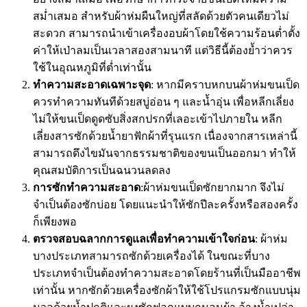
สม่ำเสมอ สำหรับผ้าห่มผืนใหญ่ที่สลัดด้วยตัวคนเดียวไม่
สะดวก สามารถนำเข้าเครื่องอบผ้าโดยใช้ความร้อนต่ำตั้ง
ค่าให้เป่าลมเป็นเวลาสองสามนาที แต่วิธีนี้ต้องย้ำว่าควร
ใช้ในอุณหภูมิที่ต่ำเท่านั้น
ทำความสะอาดเฉพาะจุด
: หากมีคราบหกบนผ้าห่มขนเป็ด
ควรทำความทันทีด้วยสบู่อ่อน ๆ และน้ำอุ่น เพื่อหลีกเลี่ยง
ไม่ให้ขนเป็ดดูดซับสิ่งสกปรกที่เลอะเข้าไปภายใน หลีก
เลี่ยงสารซักด้วยน้ำยาฟักผ้าที่รุนแรก เนื่องจากสารเหล่านี้
สามารถดึงไขมันจากธรรมชาติของขนเป็นออกมา ทำให้
คุณสมบัติการเป็นฉนวนลดลง
การซักทำความสะอาด
:ผ้าห่มขนเป็ดซักยากมาก จึงไม่
จำเป็นต้องซักบ่อย โดยแนะนำให้ซักปีละครั้งหรือสองครั้ง
ก็เพียงพอ
ตรวจสอบฉลากการดูแลเพื่อทำความเข้าใจก่อน
: ผ้าห่ม
บางประเภทสามารถซักด้วยเครื่องได้ ในขณะที่บาง
ประเภทจำเป็นต้องทำความสะอาดโดยร้านที่เป็นมืออาชีพ
เท่านั้น หากซักด้วยเครื่องซักผ้าให้ใช้โปรแกรมซักแบบนุ่ม