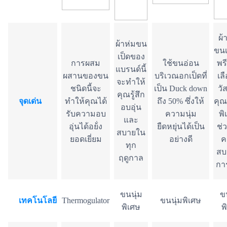
ผ้
ผ้าห่มขน
ขนเ
เป็ดของ
การผสม
ใช้ขนอ่อน
พรี
แบรนด์นี้
ผสานของขน
บริเวณอกเป็ดที่
เล
จะทำให้
ชนิดนี้จะ
เป็น Duck down
วัส
คุณรู้สึก
จุดเด่น
ทำให้คุณได้
ถึง 50% ซึ่งให้
คุณ
อบอุ่น
รับความอบ
ความนุ่ม
พิ
และ
อุ่นได้อย้่ง
ยืดหยุ่นได้เป็น
ช่ว
สบายใน
ยอดเยี่ยม
อย่างดี
ค
ทุก
สบ
ฤดูกาล
กา
ขนนุ่ม
ข
เทคโนโลยี
Thermogulator
ขนนุ่มพิเศษ
พิเศษ
พ