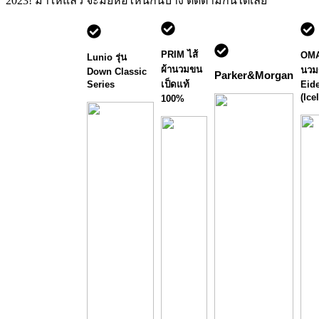
2023! มาให้แล้ว จะมียี่ห้อไหนกันบ้าง ติดตามกันได้เลย
PRIM ไส้
OMA
Lunio รุ่น
ผ้านวมขน
นวม
Down Classic
Parker&Morgan
Series
เป็ดแท้
Eid
(Ice
100%