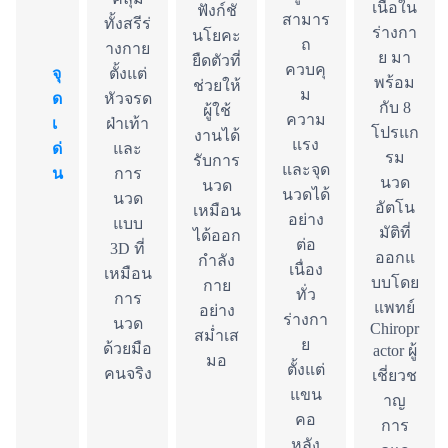
เนื้อใน
ฟังก์ชั
สามาร
ทั้งสรีร่
ร่างกา
นโยคะ
ถ
างกาย
ย มา
ยืดตัวที่
ควบคุ
จุ
ตั้งแต่
พร้อม
ช่วยให้
ม
ด
หัวจรด
กับ 8
ผู้ใช้
ความ
เ
ฝ่าเท้า
โปรแก
งานได้
แรง
ด่
และ
รม
รับการ
และจุด
น
การ
นวด
นวด
นวดได้
นวด
อัตโน
เหมือน
อย่าง
แบบ
มัติที่
ได้ออก
ต่อ
3D ที่
ออกแ
กำลัง
เนื่อง
เหมือน
บบโดย
กาย
ทั่ว
การ
แพทย์
อย่าง
ร่างกา
นวด
Chiropr
สม่ำเส
ย
ด้วยมือ
actor ผู้
มอ
ตั้งแต่
คนจริง
เชี่ยวช
แขน
าญ
คอ
การ
หลัง