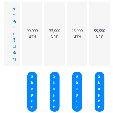
ร
า
ค
า
99,999
35,900
26,990
99,990
เ
บาท
บาท
บาท
บาท
ริ่
ม
ต้
น
S
S
S
S
h
h
h
h
o
o
o
o
p
p
p
p
e
e
e
e
e
e
e
e