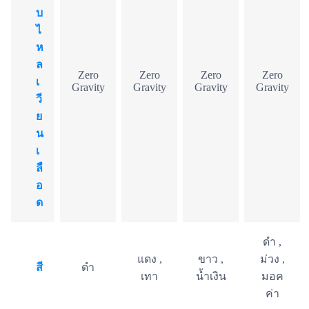
บ
ไ
ห
ล
Zero
Zero
Zero
Zero
เ
Gravity
Gravity
Gravity
Gravity
วี
ย
น
เ
ลื
อ
ด
ดำ ,
แดง ,
ขาว ,
ม่วง ,
สี
ดำ
เทา
น้ำเงิน
มอค
ค่า