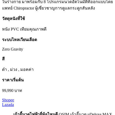
ในร่างกาย มาพร้อมกับ 8 โปรแกรมนวดอัตโนมัติที่ออกแบบโดย
แพทย์ Chiropractor ผู้เชี่ยวชาญการดูแลกระดูกสันหลัง
วัสดุหนังที่ใช้
หนัง PVC เทียมคุณภาพดี
ระบบไหลเวียนเลือด
Zero Gravity
สี
ดำ , ม่วง , มอคค่า
ราคาเริ่มต้น
99,990 บาท
Shopee
Lazada
เก้าอี้นวดไฟฟ้ายี่ห้อไหนดี
OSIM เก้าอี้นวด uDeluxe MAX