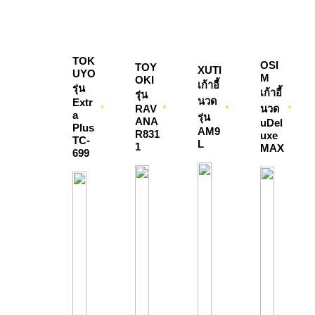
TOK
OSI
TOY
XUTI
UYO 
M 
OKI  
เก้าอี้
รุ่น 
เก้าอี้
รุ่น 
นวด 
Extr
RAV
นวด 
a 
รุ่น 
ANA 
uDel
Plus 
AM9
R831
uxe 
TC-
L
1
MAX
699