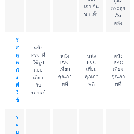
ดูแล
เอว ก้น
กระดูก
ขา เท้า
สัน
หลัง
วั
ส
หนัง
ดุ
PVC ที่
หนัง
หนัง
หนัง
PVC
PVC
PVC
ห
ใช้รูป
เทียม
เทียม
เทียม
นั
แบบ
คุณภา
คุณภา
คุณภา
ง
เดียว
พดี
พดี
พดี
ที่
กับ
ใ
รถยนต์
ช้
ร
ะ
บ