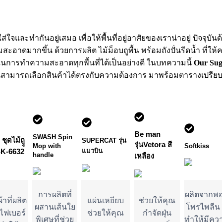
และทำกันอยู่เสมอ เพื่อให้พื้นที่อยู่อาศัยของเราน่าอยู่ ปัจจุบันด
มากขึ้น ด้วยการผลิต ไม้ม็อบถูพื้น พร้อมถังปั่นรีดน้ำ ที่ให้
ในการทำความสะอาดทุกพื้นที่ได้เป็นอย่างดี ในบทความนี้
Our Sug
ท่านสามารถเลือกสินค้าได้ตรงกับความต้องการ มาพร้อมตารางเปรียบเที
Be man
SWASH Spin
ุดไม้ถูู
SUPERCAT รุ่น
รุ่นVetora สี
Mop with
Softkiss
แมวบิน
 SK-6632
handle
เหลือง
การผลิตที่
ผลิตจากพอ
ผ้าที่ผลิต
แผ่นเหยียบ
ช่วยให้คุณ
ผสานเส้นใย
โพรไพลีน ท
ไฟเบอร์
ช่วยให้คุณ
กำจัดฝุ่น
พิเศษที่ช่วย
ทำให้มีคว