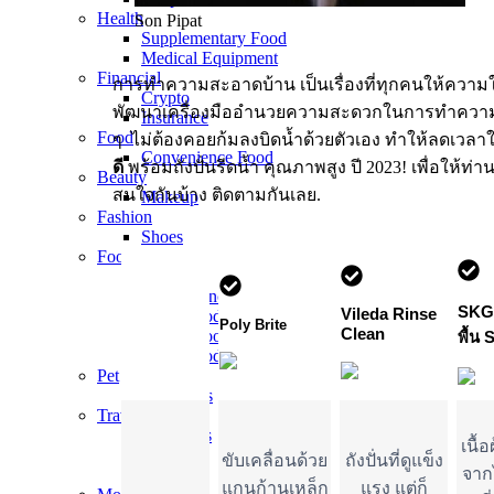
Health
Son Pipat
Supplementary Food
Medical Equipment
Financial
การทำความสะอาดบ้าน เป็นเรื่องที่ทุกคนให้ความใส่ใจ
Crypto
พัฒนาเครื่องมืออำนวยความสะดวกในการทำความสะอาด
Insurance
Food
ๆ ไม่ต้องคอยก้มลงบิดน้ำด้วยตัวเอง ทำให้ลดเวลา
Convenience Food
ดี
พร้อมถังปั่นรีดน้ำ คุณภาพสูง ปี 2023! เพื่อให้
Beauty
สนใจกันบ้าง ติดตามกันเลย.
Makeup
Fashion
Shoes
Food
Beverage
Convenience Food
SKG ช
Vileda Rinse
Dried Food
Poly Brite
Clean
Frozen Food
พื้น
Street Food
Pet
Feedstuffs
Travel
Hot Deals
เนื้อ
Hotels
ขับเคลื่อนด้วย
ถังปั่นที่ดูแข็ง
จาก
Tickets​
แกนก้านเหล็ก
แรง แต่ก็