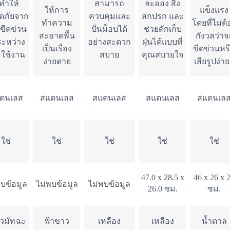
่ทำให้
สามารถ
ละออง สิ่ง
ให้การ
แข็งแรง
ดภัยจาก
ควบคุมและ
สกปรก และ
ทำความ
โดยที่ไม่ต้
ขีดข่วน
ปั่นม็อบได้
ช่วยดักเก็บ
สะอาดพื้น
กังวลว่าจ
ะหว่าง
อย่างสะดวก
ฝุ่นได้แบบที่
เป็นเรื่อง
ขีดข่วนหร
ใช้งาน
สบาย
คุณสบายใจ
ง่ายดาย
เสียรูปง่า
ตนเลส
สแตนเลส
สแตนเลส
สแตนเลส
สแตนเล
ใช่
ใช่
ใช่
ใช่
ใช่
47.0 x 28.5 x
46 x 26 x 
พบข้อมูล
ไม่พบข้อมูล
ไม่พบข้อมูล
26.0 ซม.
ซม.
ยวมัทฉะ
ฟ้าขาว
เหลือง
เหลือง
น้ำตาล