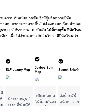
้วยความทันสมัยมากขึ้น จึงมีผู้ผลิตหลายยี่ห้อ
ความสะดวกสบายมากขึ้น ไม่ต้องคอยเปลี่ยนน้ำบ่อย
gest
เราได้รวบรวม 10 อันดับ
ไม้ม็อบถูพื้น ยี่ห้อไหน
ยบ เพื่อให้ง่ายต่อการตัดสินใจ จะมียี่ห้อไหนน่า
Joybos Spin 
ELF Luxury Mop
Scotch-Brite®
Mop 
ลิ
เพียงคุณกด
ถังม็อบมีน้ำ
ี่
มีระบบหมุน 2
ไม้ม็อบดันลง
หนักเบาง่าย
าม
ระบบที่ช่วยให้