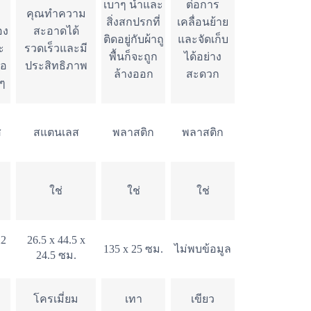
เบาๆ น้ำและ
ต่อการ
คุณทำความ
สิ่งสกปรกที่
เคลื่อนย้าย
อง
สะอาดได้
ติดอยู่กับผ้าถู
และจัดเก็บ
ะ
รวดเร็วและมี
พื้นก็จะถูก
ได้อย่าง
ือ
ประสิทธิภาพ
ล้างออก
สะดวก
ยๆ
ส
สแตนเลส
พลาสติก
พลาสติก
ใช่
ใช่
ใช่
22
26.5 x 44.5 x
135 x 25 ซม.
ไม่พบข้อมูล
24.5 ซม.
โครเมี่ยม
เทา
เขียว