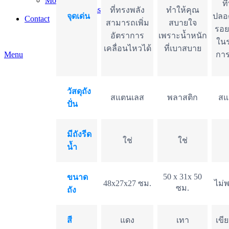
Mom and Baby
ที
baby-items
ที่ทรงพลัง
ทำให้คุณ
จุดเด่น
ปลอ
Contact
สามารถเพิ่ม
สบายใจ
รอย
อัตราการ
เพราะน้ำหนัก
ในร
เคลื่อนไหวได้
ที่เบาสบาย
Menu
การ
วัสดุถัง
สแตนเลส
พลาสติก
สแ
ปั่น
มีถังรีด
ใช่
ใช่
น้ำ
50 x 31x 50
ขนาด
48x27x27 ซม.
ไม่
ซม.
ถัง
สี
แดง
เทา
เขี