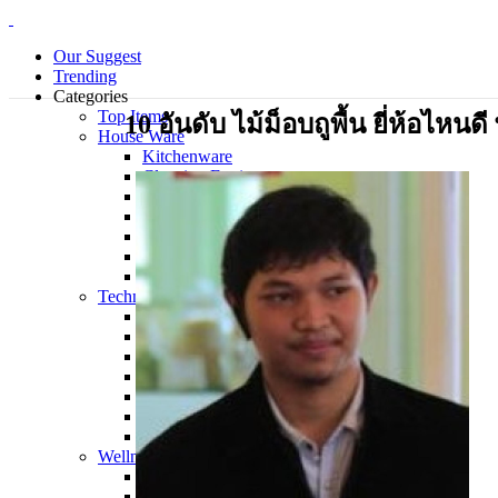
Our Suggest
Trending
Categories
Top Items
10 อันดับ ไม้ม็อบถูพื้น ยี่ห้อไหนด
House Ware
Kitchenware
Cleaning Equipment
Electrical Appliance
Bedding Sets
Personal Care Products
Laundry
Piecemeal
Technology
Gadget
Notebook
Mouse
Keyboard
Smart Home
Smart Phone
Office Supplies
Wellness and Aesthetics
Clinic
Hospital