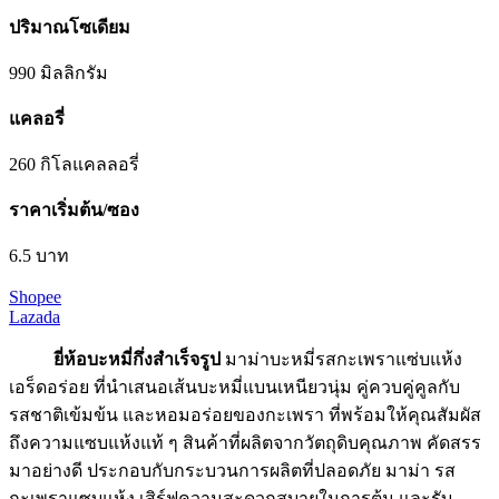
ปริมาณโซเดียม
990 มิลลิกรัม
แคลอรี่
260 กิโลแคลลอรี่
ราคาเริ่มต้น/ซอง
6.5 บาท
Shopee
Lazada
ยี่ห้อบะหมี่กึ่งสําเร็จรูป
มาม่าบะหมี่รสกะเพราแซ่บแห้ง
เอร็ดอร่อย ที่นำเสนอเส้นบะหมี่แบนเหนียวนุ่ม คู่ควบคู่คูลกับ
รสชาติเข้มข้น และหอมอร่อยของกะเพรา ที่พร้อมให้คุณสัมผัส
ถึงความแซบแห้งแท้ ๆ สินค้าที่ผลิตจากวัตถุดิบคุณภาพ คัดสรร
มาอย่างดี ประกอบกับกระบวนการผลิตที่ปลอดภัย มาม่า รส
กะเพราแซบแห้ง เสิร์ฟความสะดวกสบายในการต้ม และรับ