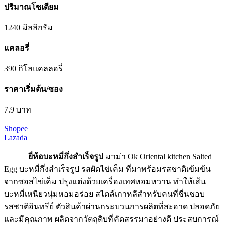
ปริมาณโซเดียม
1240 มิลลิกรัม
แคลอรี่
390 กิโลแคลลอรี่
ราคาเริ่มต้น/ซอง
7.9 บาท
Shopee
Lazada
ยี่ห้อบะหมี่กึ่งสําเร็จรูป
มาม่า Ok Oriental kitchen Salted
Egg บะหมี่กึ่งสำเร็จรูป รสผัดไข่เค็ม ที่มาพร้อมรสชาติเข้มข้น
จากซอสไข่เค็ม ปรุงแต่งด้วยเครื่องเทศหอมหวาน ทำให้เส้น
บะหมี่เหนียวนุ่มหอมอร่อย สไตล์เกาหลีสำหรับคนที่ชื่นชอบ
รสชาติอินทรีย์ ตัวสินค้าผ่านกระบวนการผลิตที่สะอาด ปลอดภัย
และมีคุณภาพ ผลิตจากวัตถุดิบที่คัดสรรมาอย่างดี ประสบการณ์