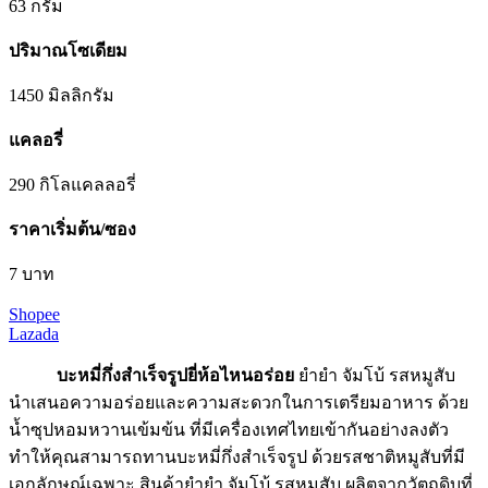
63 กรัม
ปริมาณโซเดียม
1450 มิลลิกรัม
แคลอรี่
290 กิโลแคลลอรี่
ราคาเริ่มต้น/ซอง
7 บาท
Shopee
Lazada
บะหมี่กึ่งสําเร็จรูปยี่ห้อไหนอร่อย
ยำยำ จัมโบ้ รสหมูสับ
นำเสนอความอร่อยและความสะดวกในการเตรียมอาหาร ด้วย
น้ำซุปหอมหวานเข้มข้น ที่มีเครื่องเทศไทยเข้ากันอย่างลงตัว
ทำให้คุณสามารถทานบะหมี่กึ่งสำเร็จรูป ด้วยรสชาติหมูสับที่มี
เอกลักษณ์เฉพาะ สินค้ายำยำ จัมโบ้ รสหมูสับ ผลิตจากวัตถุดิบที่