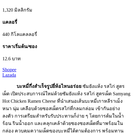
1,320 มิลลิกรัม
แคลอรี่
440 กิโลแคลลอรี่
ราคาเริ่มต้น/ซอง
12.6 บาท
Shopee
Lazada
บะหมี่กึ่งสําเร็จรูปยี่ห้อไหนอร่อย
ซัมยังแห้ง รสไก่ สูตร
เผ็ด เปิดประสบการณ์ใหม่ด้วยซัมยังแห้ง รสไก่ สูตรเผ็ด Samyang
Hot Chicken Ramen Cheese ที่นำเสนอเส้นบะหมี่เกาหลีราเม็ง
หนา นุ่ม เคลือบด้วยซอสเผ็ดรสไก่ที่กลมกล่อม เข้ากันอย่าง
ลงตัว การเตรียมสำหรับรับประทานก็ง่าย ๆ โดยการต้มในน้ำ
ร้อน รินน้ำออก และคลุกเคล้าด้วยซองซอสเผ็ดที่มาพร้อมใน
กล่อง ควบคุมความเผ็ดของบะหมี่ได้ตามต้องการ พร้อมทาน