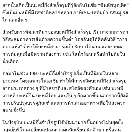
จากนั้นเกิดเป็นบะหมี่กึ่งสำเร็จรูปที่รู้จักกันในชื่อ “ชินคัพนูดเดิล”
ซึ่งเป็นบะหมี่ที่มีรสชาติหลากหลาย อาทิเช่น รสต้มยำ รสหมู รส
ไก่ และอื่น ๆ
สำหรับการพัฒนาที่มาของบะหมี่กึ่งสำเร็จรูป เริ่มมาจากการหา
วิธีสะสมอาหารเส้นด้วยความชื้นต่ำ โดยอันดุได้คิดค้นวิธี “การ
ทอดแห้ง” ที่ทำให้บะหมี่สามารถเก็บรักษาได้นาน และง่ายต่อ
การต้มสุกเมื่อมีความต้องการ เช่น ใส่น้ำร้อน หรือนำไปต้มใน
น้ำเดือด
ต่อมาในช่วง 1960 บะหมี่กึ่งสำเร็จรูปเริ่มเป็นที่นิยมในหลาย
ประเทศ โดยเฉพาะในเอเชีย ทำให้มีการผลิตบะหมี่กึ่งสำเร็จรูป
จากประเทศต่าง ๆ ที่มีรสชาติและสไตล์ของตัวเอง เช่น บะหมี่
เกาหลี บะหมี่จีน บะหมี่ไทย และอื่น ๆ อีกมากขึ้น นอกจากนี้ยังมี
การปรับปรุงบรรจุภัณฑ์ และการนำเสนออาหารเพื่อให้สะดวก
สบายยิ่งขึ้น
ในปัจจุบัน บะหมี่กึ่งสำเร็จรูปได้พัฒนามากขึ้นอย่างไม่หยุดยั้ง
กลุ่มผู้บริโภคเปลี่ยนแปลงจากเด็กนักเรียน นักศึกษา หรือคน