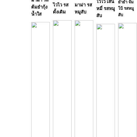
ไวไว เส้น
ยำยำ จัม
ไวไว รส
มาม่า รส
ต้มยำกุ้ง
หมี่ รสหมู
โบ้ รสหมู
ดั้งเดิม
หมูสับ
น้ำใส
สับ
สับ