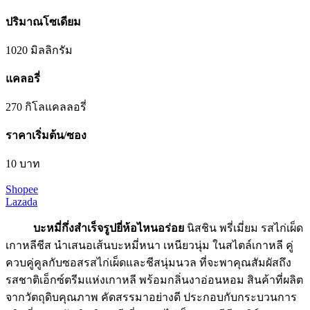
ปริมาณโซเดียม
1020 มิลลิกรัม
แคลอรี่
270 กิโลแคลลอรี่
ราคาเริ่มต้น/ซอง
10 บาท
Shopee
Lazada
บะหมี่กึ่งสําเร็จรูปยี่ห้อไหนอร่อย
นิสชิน พรี่เมี่ยม รสไก่เผ็ด
เกาหลีชีส นำเสนอเส้นบะหมี่หนา เหนียวนุ่ม ในสไตล์เกาหลี คู่
ควบคู่คูลกับซอสรสไก่เผ็ดและชีสนุ่มนวล ที่จะพาคุณสัมผัสถึง
รสชาติเอ็กซ์ตรีมแห่งเกาหลี พร้อมกลิ่นงาอ่อนหอม สินค้าที่ผลิต
จากวัตถุดิบคุณภาพ คัดสรรมาอย่างดี ประกอบกับกระบวนการ