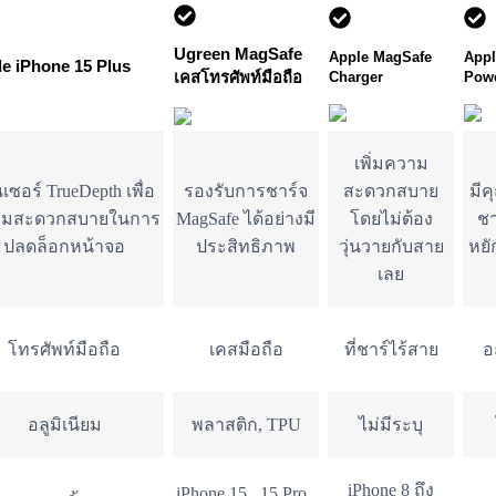
Ugreen MagSafe
Apple MagSafe
App
e iPhone 15 Plus
เคสโทรศัพท์มือถือ
Charger
Powe
เพิ่มความ
นเซอร์ TrueDepth เพื่อ
รองรับการชาร์จ
สะดวกสบาย
มีค
ามสะดวกสบายในการ
MagSafe ได้อย่างมี
โดยไม่ต้อง
ชา
ปลดล็อกหน้าจอ
ประสิทธิภาพ
วุ่นวายกับสาย
หยั
เลย
โทรศัพท์มือถือ
เคสมือถือ
ที่ชาร์ไร้สาย
อ
อลูมิเนียม
พลาสติก, TPU
ไม่มีระบุ
iPhone 8 ถึง
iPhone 15 , 15 Pro ,