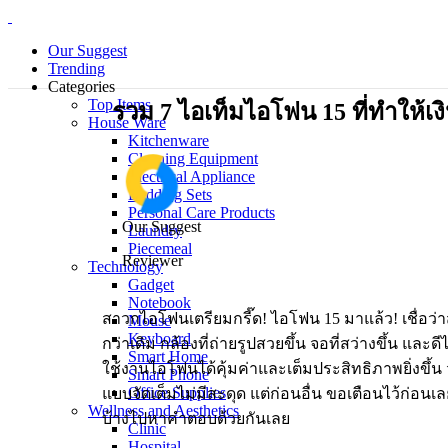
Our Suggest
Trending
Categories
Top Items
รวม 7 ไอเท็มไอโฟน 15 ที่ทำให้เง
House Ware
Kitchenware
Cleaning Equipment
Electrical Appliance
Bedding Sets
Personal Care Products
Our Suggest
Laundry
Piecemeal
Reviewer
Technology
Gadget
Notebook
สาวกไอโฟนเตรียมกรี๊ด! ไอโฟน 15 มาแล้ว! เชื่อว่า
Mouse
Keyboard
กว่าเดิม กล้องที่ถ่ายรูปสวยขึ้น จอที่สว่างขึ้น แล
Smart Home
ใช้งานไอโฟนได้คุ้มค่าและเต็มประสิทธิภาพยิ่งขึ้น
Smart Phone
Office Supplies
แบบจัดเต็มไม่มีสะดุด แต่ก่อนอื่น ขอเตือนไว้ก่อน
Wellness and Aesthetics
บ้างไปหาคำตอบด้วยกันเลย
Clinic
Hospital