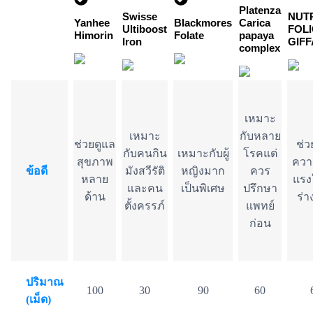
Platenza
Swisse
NUT
Yanhee
Blackmores
Carica
Ultiboost
FOLI
Himorin
Folate
papaya
Iron
GIFF
complex
เหมาะ
เหมาะ
กับหลาย
ช่วยดูแล
ช่ว
กับคนกิน
เหมาะกับผู้
โรคแต่
สุขภาพ
ควา
ข้อดี
มังสวีรัติ
หญิงมาก
ควร
หลาย
แรง
และคน
เป็นพิเศษ
ปรึกษา
ด้าน
ร่
ตั้งครรภ์
แพทย์
ก่อน
ปริมาณ
100
30
90
60
(เม็ด)