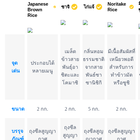
Japanese​
Noritake
ซาจิ
ไก่แจ้
Brown​
Rice
ร
Rice
เมล็ด
กลิ่นหอม
มีเนื้อสัมผัสที่
ข้าวสาย
ธรรมชาติ
เหนียวพอดี
จุด
ประกอบได้
พันธุ์อา
จากสาย
สำหรับการ
เด่น
หลายเมนู
ชิตะและ
พันธ์ซา
ทำข้าวมัด
โคมาชิ
ซานิชิกิ
หรือซูชิ
ขนาด
2 กก.
2 กก.
5 กก.
2 กก.
ถุงซีล
บรรุจ
ถุงซีลสูญญา
ถุงซีลสูญ
ถุงซีลสูญญา
สูญญา
ภัณฑ์
กาศ
ญากาศ
กาศ