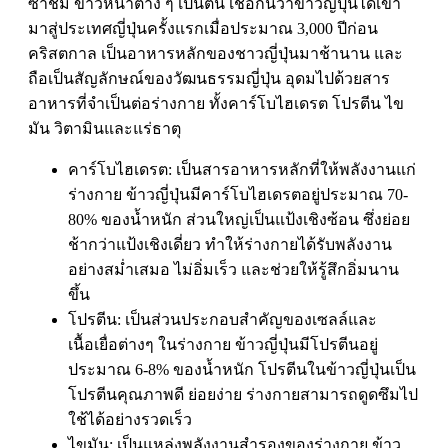
ซาชิมิ ข้าวหน้าต่าง ๆ เป็นต้น เชื่อกันว่าข้าวญี่ปุ่นได้เข้า
มาสู่ประเทศญี่ปุ่นครั้งแรกเมื่อประมาณ 3,000 ปีก่อน
คริสตกาล เป็นอาหารหลักของชาวญี่ปุ่นมาช้านาน และ
ถือเป็นสัญลักษณ์ของวัฒนธรรมญี่ปุ่น อุดมไปด้วยสาร
อาหารที่จำเป็นต่อร่างกาย ทั้งคาร์โบไฮเดรต โปรตีน ไข
มัน วิตามินและแร่ธาตุ
คาร์โบไฮเดรต: เป็นสารอาหารหลักที่ให้พลังงานแก่
ร่างกาย ข้าวญี่ปุ่นมีคาร์โบไฮเดรตอยู่ประมาณ 70-
80% ของน้ำหนัก ส่วนใหญ่เป็นแป้งเชิงซ้อน ซึ่งย่อย
ช้ากว่าแป้งเชิงเดี่ยว ทำให้ร่างกายได้รับพลังงาน
อย่างสม่ำเสมอ ไม่อิ่มเร็ว และช่วยให้รู้สึกอิ่มนาน
ขึ้น
โปรตีน: เป็นส่วนประกอบสำคัญของเซลล์และ
เนื้อเยื่อต่างๆ ในร่างกาย ข้าวญี่ปุ่นมีโปรตีนอยู่
ประมาณ 6-8% ของน้ำหนัก โปรตีนในข้าวญี่ปุ่นเป็น
โปรตีนคุณภาพดี ย่อยง่าย ร่างกายสามารถดูดซึมไป
ใช้ได้อย่างรวดเร็ว
ไขมัน: เป็นแหล่งพลังงานสำรองของร่างกาย ข้าว