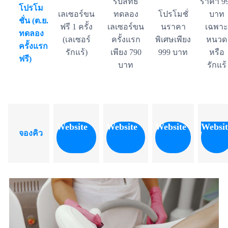
รับสิทธิ์
ราคา 9
โปรโม
เลเซอร์ขน
ทดลอง
โปรโมชั่
บาท
ชั่น (ต.ย.
ฟรี 1 ครั้ง
เลเซอร์ขน
นราคา
เฉพาะ
ทดลอง
(เลเซอร์
ครั้งแรก
พิเศษเพียง
หนวด
ครั้งแรก
รักแร้)
เพียง 790
999 บาท
หรือ
ฟรี)
บาท
รักแร้
Website
Website
Website
Websit
จองคิว