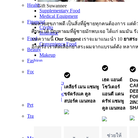
Health
Gift Suwannee
Supplementary Food
Medical Equipment
Financial
ผมสวยสุขภาพดี เป็นสิ่งที่ผู้ชายทุกคนต้องการ แต
Crypto
ศีรษะได้ ปัญหาผมที่ผู้ชายมักพบเจอ ได้แก่ ผมมัน ร
Insurance
Food
บทความนี้
Our Suggest
เราจะมาแนะนำ 10
ยาสระผม
Convenience Food
อีกครั้ง เราคัดเลือกยาสระผมจากแบรนด์ดัง หลากห
Beauty
Makeup
Fashion
Shoes
Food
Beverage
เฮด แอนด์
Do
Convenience Food
CA
เคลียร์ เมน แชมพู
โชว์เดอร์
Dried Food
DE
Frozen Food
ขจัดรังแค คูล
แอนตี แดน
FO
Street Food
สปอร์ต เมนทอล
ดรัฟ แชมพู
2IN
Pet
SH
คูล เมนทอล
Feedstuffs
Travel
Hot Deals
Hotels
Tickets​
ช่วยให้