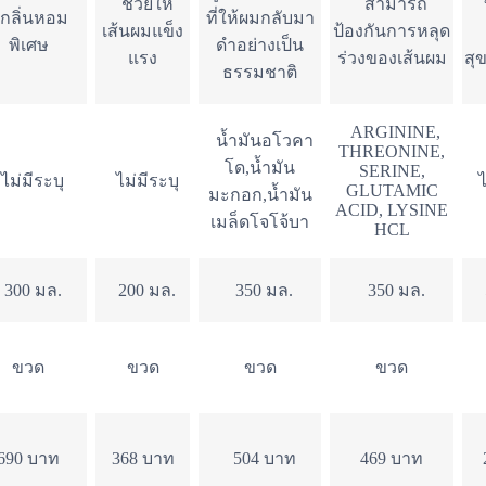
ช่วยให้
สามารถ
บ
ีกลิ่นหอม
ที่ให้ผมกลับมา
เส้นผมแข็ง
ป้องกันการหลุด
พิเศษ
ดำอย่างเป็น
แรง
ร่วงของเส้นผม
สุ
ธรรมชาติ
ARGININE,
น้ำมันอโวคา
THREONINE,
โด,น้ำมัน
SERINE,
ไม่มีระบุ
ไม่มีระบุ
ไ
GLUTAMIC
มะกอก,น้ำมัน
ACID, LYSINE
เมล็ดโจโจ้บา
HCL
300 มล.
200 มล.
350 มล.
350 มล.
5
ขวด
ขวด
ขวด
ขวด
690 บาท
368 บาท
504 บาท
469 บาท