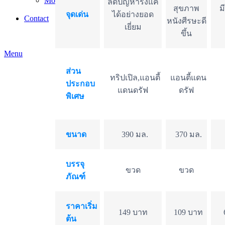
Mom and Baby
ลดปัญหารังแค
สุขภาพ
ม
baby-items
จุดเด่น
ได้อย่างยอด
Contact
หนังศีรษะดี
เยี่ยม
ขึ้น
Menu
ส่วน
ทริปเปิล,แอนตี้
แอนตี้แดน
ประกอบ
แดนดรัฟ
ดรัฟ
พิเศษ
ขนาด
390 มล.
370 มล.
บรรจุ
ขวด
ขวด
ภัณฑ์
ราคาเริ่ม
149 บาท
109 บาท
ต้น