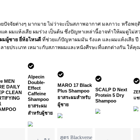
่ด้วยปัจจัยต่างๆ มากมาย ไม่ว่าจะเป็นสภาพอากาศ มลภาวะ หรือพฤต
ังแค ผมแห้งเสีย ผมร่วง เป็นต้น ซึ่งปัญหาเหล่านี้อาจทำให้ผมดูไม
ผู้ชาย ยี่ห้อไหนดี
ที่ช่วยแก้ปัญหาผมมัน รังแค และผมแห้งเสีย ปี
ลายประเภท เหมาะกับสภาพผมและหนังศีรษะที่แตกต่างกัน ให้คุณได
Alpecin
ve MEN
Double-
MARO 17 Black
RE DAILY
Effect
SCALP D Next
Plus Shampoo
ZE
EP CLEAN
Caffeine
Protein 5 Dry
ยาสระผมสำหรับ
RTIFYING
แชม
Shampoo
Shampoo
1
ผู้ชาย
ยาสระผม
AMPOO
สำหรับผู้ชาย
สูตร Blackverse