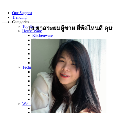
Our Suggest
Trending
Categories
Top Items
10 ยาสระผมผู้ชาย ยี่ห้อไหนดี ค
House Ware
Kitchenware
Cleaning Equipment
Electrical Appliance
Bedding Sets
Personal Care Products
Laundry
Piecemeal
Technology
Gadget
Notebook
Mouse
Keyboard
Smart Home
Smart Phone
Office Supplies
Wellness and Aesthetics
Clinic
Hospital