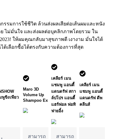
ิกรรมการใช้ชีวิต ล้วนส่งผลเสียต่อเส้นผมและหนัง
่สวย ไม่มั่นใจ และส่งผลต่อบุคลิกภาพโดยรวม ใน
 2023! ให้ผมคุณกลับมาสุขภาพดี เงางาม มั่นใจได้
้เลือกซื้อได้ตรงกับความต้องการที่สุด
เคลียร์ เมน 
แชมพู แอนตี้
เคลียร์ เมน
Maro 3D
NSHOW
แดนดรัฟ สกา
แชมพู แอนตี้
Volume Up
พูขิงเพียว
ล์ปโปร แอนตี้
แดนดรัฟ ดีพ
Shampoo Ex
แฮร์ฟอล ฟอทิ
คลีนส์
ฟายอิ้ง
สามารถ
สามารถ