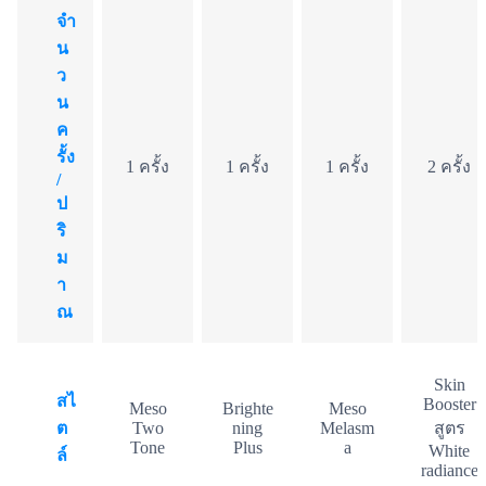
จำ
น
ว
น
ค
รั้ง
1 ครั้ง
1 ครั้ง
1 ครั้ง
2 ครั้ง
/
ป
ริ
ม
า
ณ
Skin
สไ
Booster
Meso
Brighte
Meso
ต
Two
ning
Melasm
สูตร
Tone
Plus
a
White
ล์
radiance