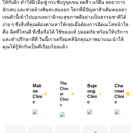
ให้กับผิว ทำให้ผิวอิ่มฟู กระชับรูขุมขน ลดสิว แก้ผื่น ลดอาการ
อักเสบ และช่วยล้างพิษสะสมออก ใครที่มีปัญหาสิวเติมคอลลา
เจนตัวนี้เข้าไปบอกเลยว่าผิวจะสุขภาพดีอย่างเป็นธรรมชาติได้
ง่าย ๆ ซึ่งสิ่งที่คุณต้องตามหาให้เจอเมื่อต้องการฉีดเมโสหน้าใส
คือ ฉีดที่ไหนดี ที่เชื่อถือได้ ใช้ของแท้ ปลอดภัย พร้อมให้บริการ
และคำปรึกษาที่ดี วันนี้เราเตรียมคลินิกคุณภาพมาแนะนำให้
คุณได้รู้จักกันเป็นที่เรียบร้อยแล้ว
The 
Mali
Buje
Cha
Clov
ne
ong 
rmer
er 
Clini
Clini
Clini
Clini
c
c
c
c