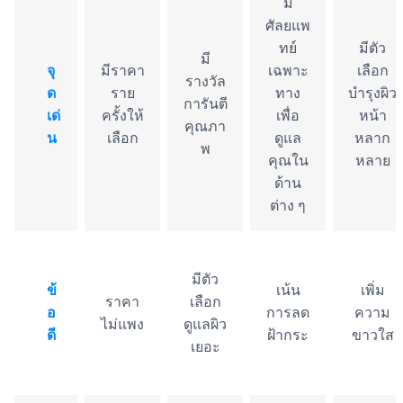
มี
ศัลยแพ
ทย์
มีตัว
มี
จุ
มีราคา
เฉพาะ
เลือก
รางวัล
ด
ราย
ทาง
บำรุงผิว
การันตี
เด่
ครั้งให้
เพื่อ
หน้า
คุณภา
น
เลือก
ดูแล
หลาก
พ
คุณใน
หลาย
ด้าน
ต่าง ๆ
มีตัว
ข้
เน้น
เพิ่ม
ราคา
เลือก
อ
การลด
ความ
ไม่แพง
ดูแลผิว
ดี
ฝ้ากระ
ขาวใส
เยอะ