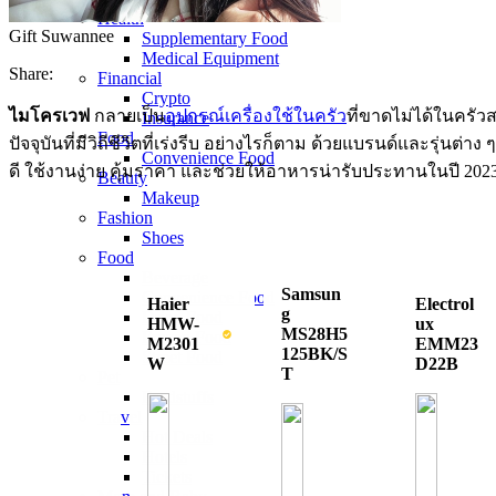
Health
Gift Suwannee
Supplementary Food
Medical Equipment
Share:
Financial
Crypto
ไมโครเวฟ
กลายเป็น
อุปกรณ์เครื่องใช้ในครัว
ที่ขาดไม่ได้ในครั
Insurance
Food
ปัจจุบันที่มีวิถีชีวิตที่เร่งรีบ อย่างไรก็ตาม ด้วยแบรนด์และรุ่นต่าง 
Convenience Food
ดี ใช้งานง่าย คุ้มราคา และช่วยให้อาหารน่ารับประทานในปี 2023
Beauty
Makeup
Fashion
Shoes
Food
Beverage
Samsun
Convenience Food
Haier
Electrol
g
Dried Food
HMW-
ux
MS28H5
Frozen Food
M2301
EMM23
125BK/S
Street Food
W
D22B
T
Pet
Feedstuffs
Travel
Hot Deals
Hotels
Tickets​