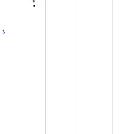
Mom and Baby
baby-items
Contact
Menu