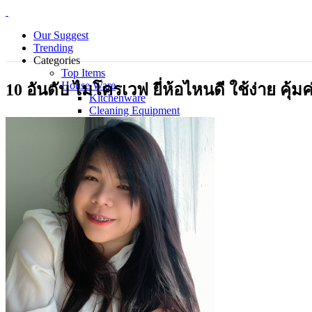
Our Suggest
Trending
Categories
Top Items
House Ware
10 อันดับ ไมโครเวฟ ยี่ห้อไหนดี ใช้ง่าย คุ้ม
Kitchenware
Cleaning Equipment
Electrical Appliance
Bedding Sets
Personal Care Products
Laundry
Piecemeal
Technology
Gadget
Notebook
Mouse
Keyboard
Smart Home
Smart Phone
Office Supplies
Wellness and Aesthetics
Clinic
Hospital