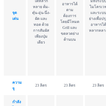
ได้หลาก
มีทั้งระบ
อาหารได้
หลาย ต้ม-
ไมโครเว
ตาม
จุด
ตุ๋น-อุ่น-นึ่ง-
และระบ
ต้องการ
เด่น
ผัด และ
ย่างเพื่อปร
โดยมีโหมด
ทอด ด้วย
อาหารได
Grill และ
การสัมผัส
หลากหลา
ขดลวดย่าง
เพียงปุ่ม
ด้านบน
เดียว
ความ
23 ลิตร
23 ลิตร
23 ลิตร
จุ
กำลัง