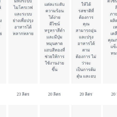
บ
มีทั้งระบบ
ดีไซ
แต่ละระดับ
ให้ได้
ฟ
ไมโครเวฟ
ส
ความร้อน
รสชาติที่
บ
และระบบ
ภา
ได้ง่าย
ต้องการ
ุง
ย่างเพื่อปรุง
ผลิ
ดีไซน์
คุณ
้
อาหารได้
เห
หรูหราสีดำ
สามารถอุ่น
ย
หลากหลาย
เคล
และมีปุ่ม
และปรุง
คุณภ
หมุนคาด
อาหารได้
แข็
แถบสีทองที่
ตาม
ทน
ช่วยให้การ
ต้องการ ไม่
ใช้งานง่าย
ว่าจะ
ขึ้น
เป็นการต้ม
ตุ๋น และอบ
23 ลิตร
20 ลิตร
20 ลิตร
20 