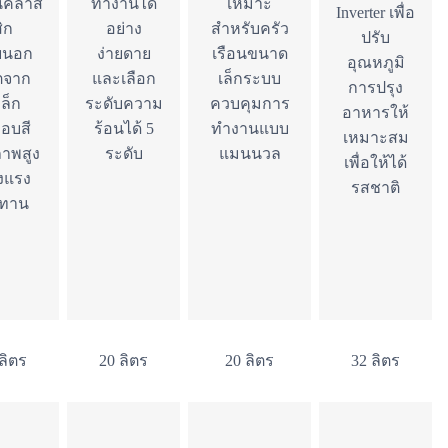
น์คลาส
ทำงานได้
เหมาะ
Inverter เพื่อ
ิก
อย่าง
สำหรับครัว
ปรับ
ยนอก
ง่ายดาย
เรือนขนาด
อุณหภูมิ
ตจาก
และเลือก
เล็กระบบ
การปรุง
ล็ก
ระดับความ
ควบคุมการ
อาหารให้
ือบสี
ร้อนได้ 5
ทำงานแบบ
เหมาะสม
าพสูง
ระดับ
แมนนวล
เพื่อให้ได้
งแรง
รสชาติ
ทาน
ลิตร
20 ลิตร
20 ลิตร
32 ลิตร