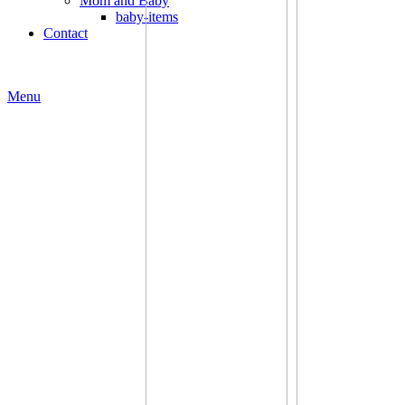
Mom and Baby
baby-items
Contact
Menu