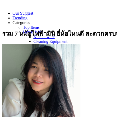
Our Suggest
Trending
Categories
Top Items
House Ware
รวม 7 หม้อไฟฟ้ามินิ ยี่ห้อไหนดี สะดวกครบจ
Kitchenware
Cleaning Equipment
Electrical Appliance
Bedding Sets
Personal Care Products
Laundry
Piecemeal
Technology
Gadget
Notebook
Mouse
Keyboard
Smart Home
Smart Phone
Office Supplies
Wellness and Aesthetics
Clinic
Hospital