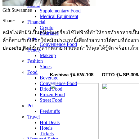
Health
Gift Suwannee
Supplementary Food
Medical Equipment
Share:
Financial
Crypto
หม้อไฟฟ้ามินิเป็นหนึ่งในเครื่องใช้ไฟฟ้าที่ทำให้การทำอาหารเป็น
Insurance
Food
ค้าก็สามารถเลือกใช้หม้อประเภทนี้เพื่อทำอาหารได้ตามที่ต้องกา
Convenience Food
ปลอดภัย ฟังก์ชันหลากหลาย มาแนะนำให้คุณได้รู้จัก พร้อมแล้วเรา
Beauty
Makeup
Fashion
Shoes
Food
Kashiwa รุ่น KW-108
OTTO รุ่น SP-30
Beverage
Convenience Food
Dried Food
Frozen Food
Street Food
Pet
Feedstuffs
Travel
Hot Deals
Hotels
Tickets​