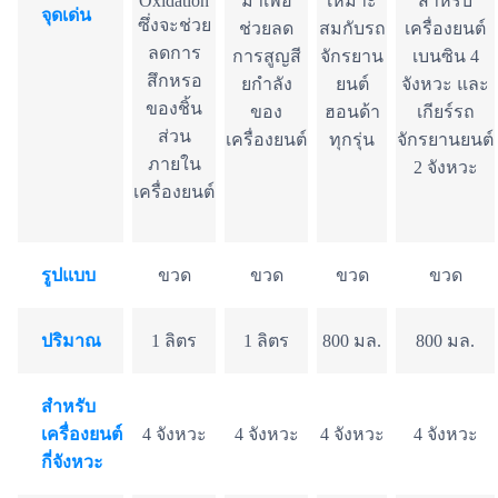
Oxidation
มาเพื่อ
เหมาะ
สำหรับ
จุดเด่น
ซึ่งจะช่วย
ช่วยลด
สมกับรถ
เครื่องยนต์
ลดการ
การสูญสี
จักรยาน
เบนซิน 4
สึกหรอ
ยกำลัง
ยนต์
จังหวะ และ
ของชิ้น
ของ
ฮอนด้า
เกียร์รถ
ส่วน
เครื่องยนต์
ทุกรุ่น
จักรยานยนต์
ภายใน
2 จังหวะ
เครื่องยนต์
รูปแบบ
ขวด
ขวด
ขวด
ขวด
ปริมาณ
1 ลิตร
1 ลิตร
800 มล.
800 มล.
สำหรับ
เครื่องยนต์
4 จังหวะ
4 จังหวะ
4 จังหวะ
4 จังหวะ
กี่จังหวะ