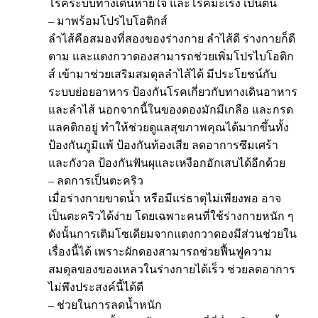
โรคระบบทางเดินหายใจ และโรคมะเร็ง เป็นต้น
– มาพร้อมโปรไบโอติกส์
ลำไส้คือสมองที่สองของร่างกาย ลำไส้ดี ร่างกายก็ดี
ตาม และแตงกวาดองสามารถช่วยเพิ่มโปรไบโอติก
ส์ เข้ามาช่วยเสริมสมดุลลำไส้ได้ มีประโยชน์กับ
ระบบย่อยอาหาร ป้องกันโรคเกี่ยวกับทางเดินอาหาร
และลำไส้ นอกจากนี้ในของดองมักมีเกลือ และกรด
แลคติกอยู่ ทำให้ช่วยดูแลสุขภาพคุณได้มากขึ้นทั้ง
ป้องกันภูมิแพ้ ป้องกันท้องเสีย ลดอาการซึมเศร้า
และกังวล ป้องกันฟันผุและเหงือกอักเสบได้อีกด้วย
– ลดการเป็นตะคริว
เมื่อร่างกายขาดน้ำ หรือมีแร่ธาตุไม่เพียงพอ อาจ
เป็นตะคริวได้ง่าย โดยเฉพาะคนที่ใช้ร่างกายหนัก ๆ
ดังนั้นการเติมโซเดียมจากแตงกวาดองมีส่วนช่วยใน
เรื่องนี้ได้ เพราะผักดองสามารถช่วยฟื้นฟูความ
สมดุลของของเหลวในร่างกายได้เร็ว ช่วยลดอาการ
ไม่พึงประสงค์นี้ได้ดี
– ช่วยในการลดน้ำหนัก