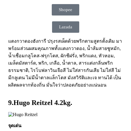
Shopee
Lazada
แตงกวาดองฮังการี ปรุงรสเผ็ดด้วยพริกตามสูตรดั้งเดิม มา
พร้อมส่วนผสมคุณภาพทั้งแตงกวาดอง, น้ำส้มสายชูหมัก,
น้ำเชื่อมกลูโคส-ฟรุกโตส, ผักชีฝรั่ง, พริกแดง, หัวหอม,
เมล็ดมัสตาร์ด, พริก, เกลือ, น้ำตาล, สารแต่งกลิ่นพริก
ธรรมชาติ, ไรโบฟลาวินเจือสี ไม่ใส่สารกันเสีย ไม่ใส่สี ไม่
มีกลูเตน ไม่มีน้ำตาลเเล็กโตส มังสวิรัติเเละเจ ทานได้ เป็น
ผลิตผลจากท้องถิ่น มั่นใจว่าปลอดภัยอย่างแน่นอน
9.Hugo Reitzel 4.2kg.
จุดเด่น