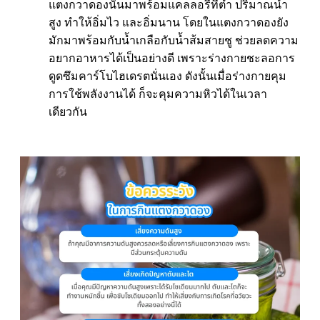
แตงกวาดองนั้นมาพร้อมแคลลอรี่ที่ต่ำ ปริมาณน้ำ
สูง ทำให้อิ่มไว และอิ่มนาน โดยในแตงกวาดองยัง
มักมาพร้อมกับน้ำเกลือกับน้ำส้มสายชู ช่วยลดความ
อยากอาหารได้เป็นอย่างดี เพราะร่างกายชะลอการ
ดูดซึมคาร์โบไฮเดรตนั่นเอง ดังนั้นเมื่อร่างกายคุม
การใช้พลังงานได้ ก็จะคุมความหิวได้ในเวลา
เดียวกัน