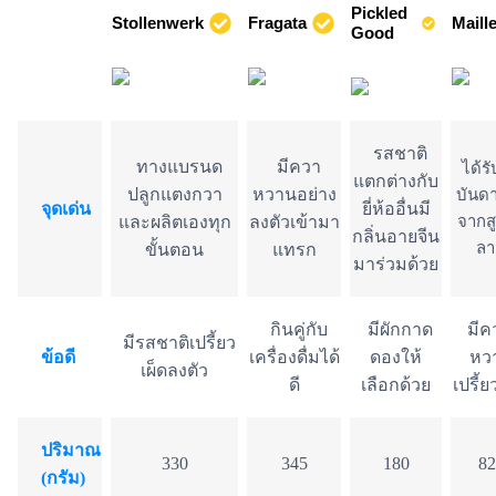
Pickled
Stollenwerk
Fragata
Maill
Good
รสชาติ
ทางแบรนด
มีควา
ได้รั
แตกต่างกับ
ปลูกแตงกวา
หวานอย่าง
บันด
จุดเด่น
ยี่ห้ออื่นมี
และผลิตเองทุก
ลงตัวเข้ามา
จากส
กลิ่นอายจีน
ล
ขั้นตอน
แทรก
มาร่วมด้วย
กินคู่กับ
มีผักกาด
มีค
มีรสชาติเปรี้ยว
ข้อดี
เครื่องดื่มได้
ดองให้
หว
เผ็ดลงตัว
ดี
เลือกด้วย
เปรี้ย
ปริมาณ
330
345
180
82
(กรัม)