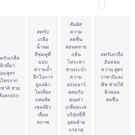
สัมผัส
สครับ
ความ
เกลือ
สดชื่น
น้ำนม
ผ่อนคลาย
สีชมพูที่
กลิ่น
สครับเกลือ
สครับเกลือ
มอบ
โหระพา
อันหอม
ผิวที่มา
ความล้ำ
ชวนระบำ
หวาน สูตร
้อมสูตร
ลึกในการ
ความ
วาซาบิและ
นไพรจาก
ดูแลผิว
อ่อนเยาว์
พีช ช่วยให้
ชาติ ช่วย
ไม่เพียง
ผสมกับ
ผิวหอม
สิ่งสกปรก
แค่ผลัด
คุณค่า
สดชื่น
เซลล์ผิว
เกลือทะเล
เสื่อม
บริสุทธิ์ที่
สภาพ
อุดมด้วย
แร่ธาตุ