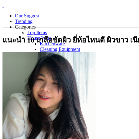
Our Suggest
Trending
Categories
Top Items
House Ware
แนะนำ 10 เกลือขัดผิว ยี่ห้อไหนดี ผิวขาว เนีย
Kitchenware
Cleaning Equipment
Electrical Appliance
Bedding Sets
Personal Care Products
Laundry
Piecemeal
Technology
Gadget
Notebook
Mouse
Keyboard
Smart Home
Smart Phone
Office Supplies
Wellness and Aesthetics
Clinic
Hospital