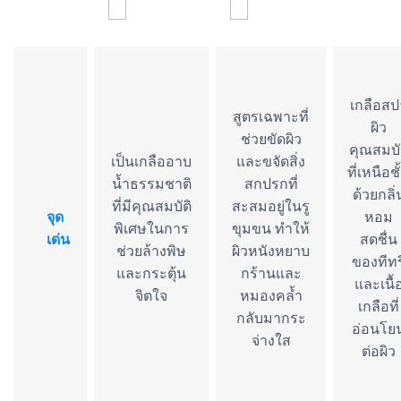
เกลือสป
สูตรเฉพาะที่
ผิว
ช่วยขัดผิว
คุณสมบั
เป็นเกลืออาบ
และขจัดสิ่ง
ที่เหนือชั
น้ำธรรมชาติ
สกปรกที่
ด้วยกลิ่
ที่มีคุณสมบัติ
สะสมอยู่ในรู
จุด
หอม
พิเศษในการ
ขุมขน ทำให้
เด่น
สดชื่น
ช่วยล้างพิษ
ผิวหนังหยาบ
ของทีทร
และกระตุ้น
กร้านและ
และเนื้
จิตใจ
หมองคล้ำ
เกลือที่
กลับมากระ
อ่อนโย
จ่างใส
ต่อผิว