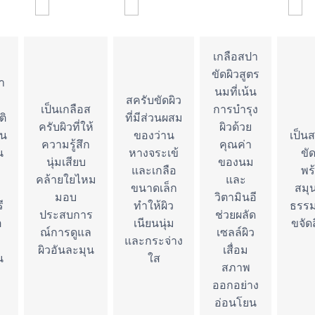
เกลือสปา
ขัดผิวสูตร
า
นมที่เน้น
สครับขัดผิว
เป็นเกลือส
การบำรุง
ติ
ที่มีส่วนผสม
ครับผิวที่ให้
ผิวด้วย
้น
ของว่าน
เป็น
ความรู้สึก
คุณค่า
น
หางจระเข้
ขัด
นุ่มเสียบ
ของนม
และเกลือ
พร
คล้ายใยไหม
และ
ขนาดเล็ก
สมุ
มอบ
วิตามินอี
ี
ทำให้ผิว
ธรรม
ประสบการ
ช่วยผลัด
อ
เนียนนุ่ม
ขจัด
ณ์การดูแล
เซลล์ผิว
และกระจ่าง
ผิวอันละมุน
เสื่อม
น
ใส
สภาพ
ออกอย่าง
อ่อนโยน