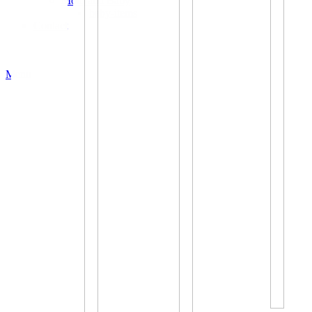
Mom and Baby
baby-items
Contact
Menu