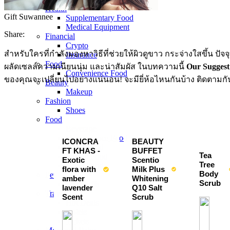
Health
Gift Suwannee
Supplementary Food
Medical Equipment
Share:
Financial
Crypto
สำหรับใครที่กำลังมองหาวิธีที่ช่วยให้ผิวดูขาว กระจ่างใสขึ้น ปัจจุ
Insurance
Food
ผลัดเซลล์ความเนียนนุ่ม และน่าสัมผัส ในบทความนี้
Our Suggest
Convenience Food
ของคุณจะเปลี่ยนไปอย่างแน่นอน! จะมียี่ห้อไหนกันบ้าง ติดตามกั
Beauty
Makeup
Fashion
Shoes
Food
Beverage
Convenience Food
ICONCRA
BEAUTY 
Dried Food
FT KHAS - 
BUFFET 
Tea 
Frozen Food
Exotic 
Scentio 
Tree 
Street Food
flora with 
Milk Plus 
Body 
Pet
amber 
Whitening 
Scrub
Feedstuffs
lavender 
Q10 Salt 
Travel
Scent
Scrub
Hot Deals
Hotels
Tickets​