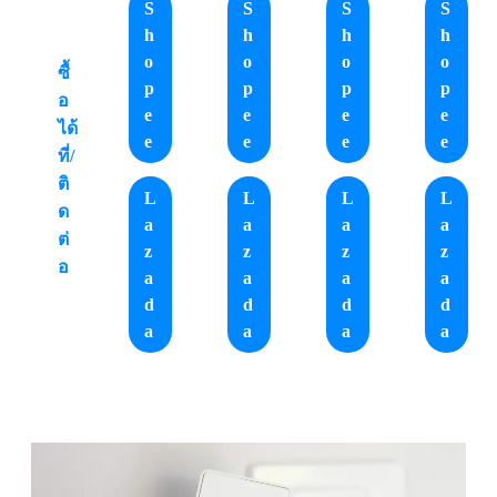
S
S
S
S
h
h
h
h
o
o
o
o
ซื้
p
p
p
p
อ
e
e
e
e
ได้
e
e
e
e
ที่/
ติ
L
L
L
L
ด
a
a
a
a
ต่
z
z
z
z
อ
a
a
a
a
d
d
d
d
a
a
a
a