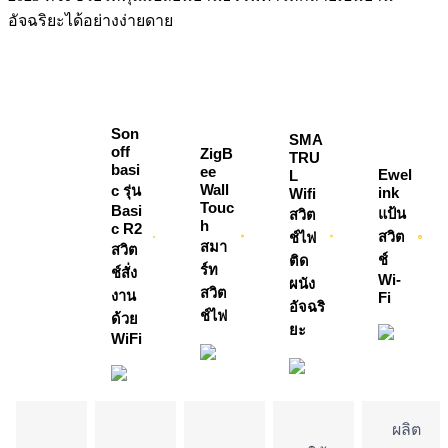
อัจฉริยะได้อย่างง่ายดาย
Son
SMA
off
ZigB
TRU
basi
ee
Ewel
L
Wall
c รุ่น
ink
Wifi
Touc
Basi
แป้น
สวิต
h
c R2
สวิต
ช์ไฟ
สมา
สวิต
ช์
ติด
ร์ท
ช์สั่ง
Wi-
ผนัง
สวิต
งาน
Fi
อัจฉริ
ช์ไฟ
ด้วย
ยะ
WiFi
ผลิต