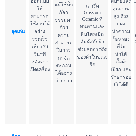
ออกแบบ
สบายและ
แม้ใช้น้ำ
เตารีด
ให้
คุณภาพ
ก๊อก
Glissium
สามารถ
สูง ด้วย
Ceramic ที่
ธรรมดา
ใช้งานได้
แผง
ทนทานและ
ด้วย
จุดเด่น
อย่าง
ทำความ
ลื่นไหลเมื่อ
ความ
รวดเร็ว
ร้อนรอง
สัมผัสกับผ้า
สามารถ
เพียง 70
ที่ไม่
ช่วยลดการติด
ในการ
วินาที
ทำให้
ของผ้าในขณะ
กำจัด
หลังจาก
เสื้อผ้า
รีด
ตะกอน
เปิดเครื่อง
เปียก และ
ได้อย่าง
รักษารอย
ง่ายดาย
ยับได้ดี