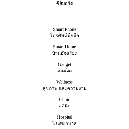
คีย์บอร์ด
Smart Phone
โทรศัพท์มือถือ
Smart Home
บ้านอัจฉริยะ
Gadget
เก็ตเจ็ต
Wellness
สุขภาพ และความงาม
Clinic
คลีนิก
Hospital
โรงพยาบาล