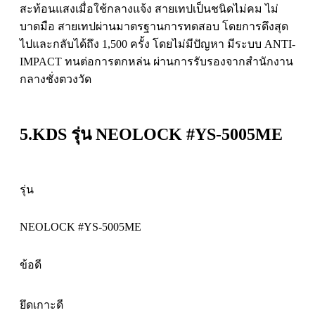
สะท้อนแสงเมื่อใช้กลางแจ้ง สายเทปเป็นชนิดไม่คม ไม่
บาดมือ
สายเทปผ่านมาตรฐานการทดสอบ โดยการดึงสุด
ไปและกลับได้ถึง 1,500 ครั้ง โดยไม่มีปัญหา มีระบบ ANTI-
IMPACT ทนต่อการตกหล่น ผ่านการรับรองจากสำนักงาน
กลางชั่งตวงวัด
5.KDS รุ่น NEOLOCK #YS-5005ME
รุ่น
NEOLOCK #YS-5005ME
ข้อดี
ยึดเกาะดี