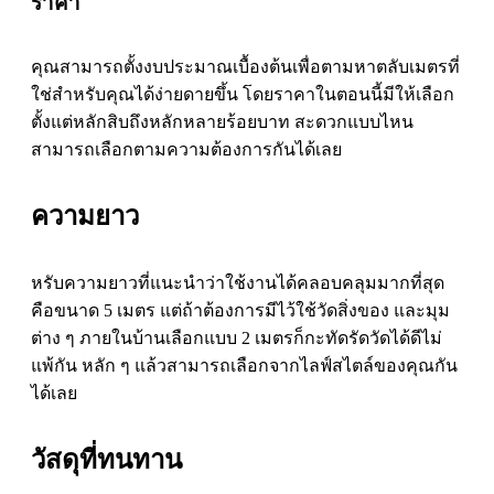
ราคา
คุณสามารถตั้งงบประมาณเบื้องต้นเพื่อตามหาตลับเมตรที่
ใช่สำหรับคุณได้ง่ายดายขึ้น โดยราคาในตอนนี้มีให้เลือก
ตั้งแต่หลักสิบถึงหลักหลายร้อยบาท สะดวกแบบไหน
สามารถเลือกตามความต้องการกันได้เลย
ความยาว
หรับความยาวที่แนะนำว่าใช้งานได้คลอบคลุมมากที่สุด
คือขนาด 5 เมตร แต่ถ้าต้องการมีไว้ใช้วัดสิ่งของ และมุม
ต่าง ๆ ภายในบ้านเลือกแบบ 2 เมตรก็กะทัดรัดวัดได้ดีไม่
แพ้กัน หลัก ๆ แล้วสามารถเลือกจากไลฟ์สไตล์ของคุณกัน
ได้เลย
วัสดุที่ทนทาน