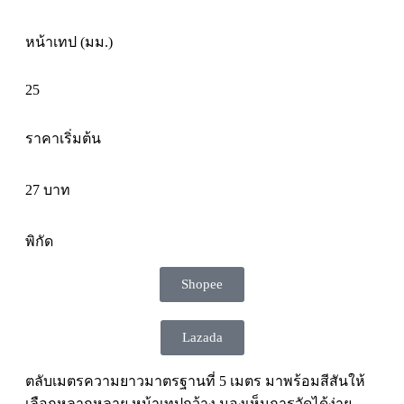
หน้าเทป (มม.)
25
ราคาเริ่มต้น
27 บาท
พิกัด
Shopee
Lazada
ตลับเมตรความยาวมาตรฐานที่ 5 เมตร มาพร้อมสีสันให้
เลือกหลากหลาย หน้าเทปกว้าง มองเห็นการวัดได้ง่าย