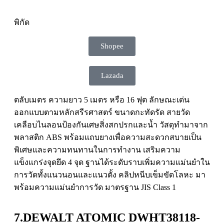
พิกัด
Shopee
Lazada
ตลับเมตร ความยาว 5 เมตร หรือ 16 ฟุต ลักษณะเด่น
ออกแบบตามหลักสรีรศาสตร์ ขนาดกะทัดรัด สายวัด
เคลือบไนลอนป้องกันเศษสิ่งสกปรกและน้ำ วัสดุทำมาจาก
พลาสติก ABS พร้อมแถบยางเพื่อความสะดวกสบายเป็น
พิเศษและความทนทานในการทำงาน เสริมความ
แข็งแกร่งจุดยึด 4 จุด ฐานได้ระดับราบเพิ่มความแม่นยำใน
การวัดทั้งแนวนอนและแนวตั้ง คลิปหนีบเข็มขัดโลหะ มา
พร้อมความแม่นยำการวัด มาตรฐาน JIS Class 1
7.DEWALT ATOMIC DWHT38118-