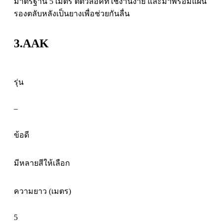
มาตรฐาน 5 เมตร ตีตัวล็อคที่ใช้งานง่าย และมาพร้อมแผ่น
รองตลับหลังเป็นยางเพื่อช่วยกันลื่น
3.AAK
รุ่น
–
ข้อดี
มีหลายสีให้เลือก
ความยาว (เมตร)
5