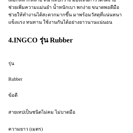
ช่วยเพิ่มความแม่นยำ น้ำหนักเบา พกง่าย ขนาดพอดีมือ
ช่วยให้ทำงานได้สะดวกมากขึ้น มาพร้อมวัสดุที่แน่นหนา
แข็งแรง ทนทาน ใช้งานกันได้อย่างยาวนานแน่นอน
4.INGCO รุ่น Rubber
รุ่น
Rubber
ข้อดี
สายเทปเป็นชนิดไม่คม ไม่บาดมือ
ความยาว (เมตร)