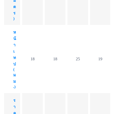
ม
ต
ร
)
ห
น้
า
เ
ท
18
18
25
19
ป
(
ม
ม
.)
ร
า
ค