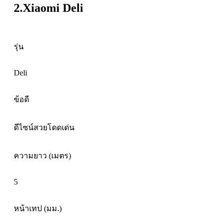
2.Xiaomi Deli
รุ่น
Deli
ข้อดี
ดีไซน์สวยโดดเด่น
ความยาว (เมตร)
5
หน้าเทป (มม.)