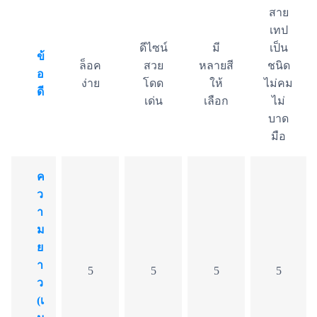
สาย
เทป
ดีไซน์
มี
เป็น
ข้
ล็อค
สวย
หลายสี
ชนิด
อ
ง่าย
โดด
ให้
ไม่คม
ดี
เด่น
เลือก
ไม่
บาด
มือ
ค
ว
า
ม
ย
า
5
5
5
5
ว
(เ