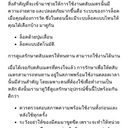
สิ่งสำคัญที่จะเข้ามาช่วยให้การใช้งานตลับเมตรนั้นมี
ความง่ายดาย และปลอดภัยมากขึ้นคือ ระบบของการล็อค
เมื่อคุณต้องการวัด ซึ่งในตอนนี้จะมีระบบล็อคแบบไหนให้
คุณได้เลือกบ้าง มาดูกัน
ล็อคด้วยปุ่มเลื่อน
ล็อคแบบอัตโนมัติ
การดูแลรักษาตลับเมตรให้ทนทาน สามารถใช้งานได้นาน
เมื่อได้เจอกับตลับเมตรที่ตรงใจแล้ว การรักษาเพื่อให้ตลับ
เมตรสามารถทนทาน อยู่ในสภาพพร้อมใช้งานตลอดเวลา
นั้นมีส่วนสำคัญ โดยเฉพาะคนที่ต้องใช้เพื่อทำงานเป็น
หลัก ดังนั้นเรามาดูวิธีดูแลรักษาอุปกรณ์ชิ้นนี้ไปพร้อมกัน
ดีกว่า
ควรตรวจสอบสภาพความพร้อมใช้งานทั้งก่อนและ
หลังใช้ทุกครั้ง
ระวังอย่าให้ของมีคมมาขูดขีด เพราะจะทำให้หน่วย