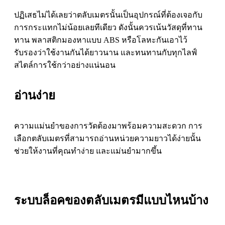
ปฏิเสธไม่ได้เลยว่าตลับเมตรนั้นเป็นอุปกรณ์ที่ต้องเจอกับ
การกระแทกไม่น้อยเลยทีเดียว ดังนั้นควรเน้นวัสดุที่ทาน
ทาน พลาสติกมองหาแบบ ABS หรือโลหะกันเอาไว้
รับรองว่าใช้งานกันได้ยาวนาน และทนทานกับทุกไลฟ์
สไตล์การใช้กว่าอย่างแน่นอน
อ่านง่าย
ความแม่นยำของการวัดต้องมาพร้อมความสะดวก การ
เลือกตลับเมตรที่สามารถอ่านหน่วยความยาวได้ง่ายนั้น
ช่วยให้งานที่คุณทำง่าย และแม่นยำมากขึ้น
ระบบล็อคของตลับเมตรมีแบบไหนบ้าง