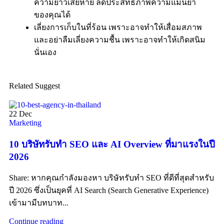
ความยาวเสียหาย ลดประสิทธิภาพความแม่นยำ
ของคุณได้
เลี่ยงการเก็บในที่ร้อน เพราะอาจทำให้เสื่อมสภาพ
และอย่าลืมเลี่ยงความชื้น เพราะอาจทำให้เกิดสนิม
นั่นเอง
Related Suggest
22
Dec
Marketing
10 บริษัทรับทำ SEO และ AI Overview ที่มาแรงในปี
2026
Share: หากคุณกำลังมองหา บริษัทรับทำ SEO ที่ดีที่สุดสำหรับ
ปี 2026 ซึ่งเป็นยุคที่ AI Search (Search Generative Experience)
เข้ามามีบทบาท...
Continue reading