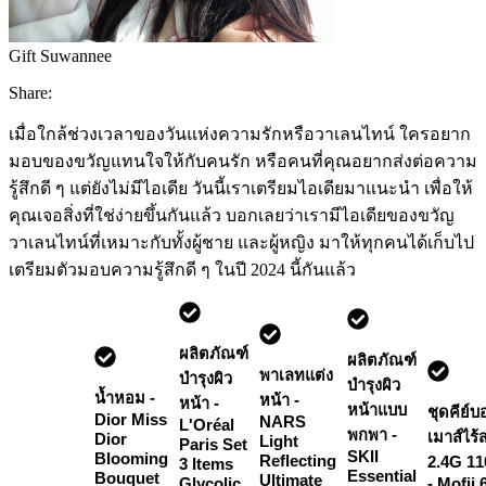
Gift Suwannee
Share:
เมื่อใกล้ช่วงเวลาของวันแห่งความรักหรือวาเลนไทน์ ใครอยาก
มอบของขวัญแทนใจให้กับคนรัก หรือคนที่คุณอยากส่งต่อความ
รู้สึกดี ๆ แต่ยังไม่มีไอเดีย วันนี้เราเตรียมไอเดียมาแนะนำ เพื่อให้
คุณเจอสิ่งที่ใช่ง่ายขึ้นกันแล้ว บอกเลยว่าเรามีไอเดียของขวัญ
วาเลนไทน์ที่เหมาะกับทั้งผู้ชาย และผู้หญิง มาให้ทุกคนได้เก็บไป
เตรียมตัวมอบความรู้สึกดี ๆ ในปี 2024 นี้กันแล้ว
ผลิตภัณฑ์
ผลิตภัณฑ์
พาเลทแต่ง
บำรุงผิว
บำรุงผิว
น้ำหอม -
หน้า -
หน้า -
หน้าแบบ
ชุดคีย์บ
Dior Miss
NARS
L'Oréal
พกพา -
เมาส์ไร้
Dior
Light
Paris Set
SKII
Blooming
Reflecting
2.4G 110
3 Items
Essential
Bouquet
Ultimate
Glycolic
- Mofii 