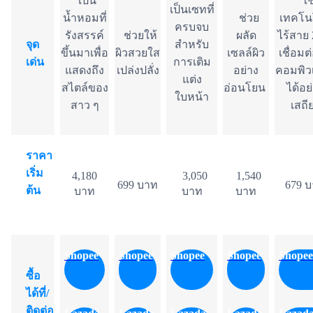
เป็น
ใช
เป็นเซทที่
น้ำหอมที่
ช่วย
เทคโน
ครบจบ
รังสรรค์
ช่วยให้
ผลัด
ไร้สาย
จุด
สำหรับ
ขึ้นมาเพื่อ
ผิวสวยใส
เซลล์ผิว
เชื่อมต
เด่น
การเติม
แสดงถึง
เปล่งปลั่ง
อย่าง
คอมพิว
แต่ง
สไตล์ของ
อ่อนโยน
ได้อย
ใบหน้า
สาว ๆ
เสถี
ราคา
เริ่ม
4,180
3,050
1,540
699 บาท
679 
ต้น
บาท
บาท
บาท
Shopee
Shopee
Shopee
Shopee
Shopee
ซื้อ
ได้ที่/
ติดต่อ