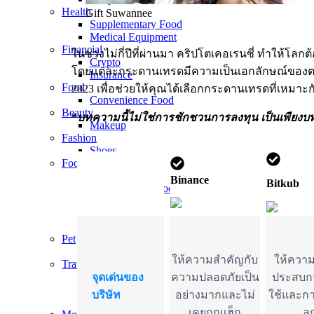
Health
Gift Suwannee
Supplementary Food
Medical Equipment
Financial
ในช่วงไม่กี่ปีที่ผ่
านมา คริปโตเคอเรนซี่ ทำให้โลกต้
Crypto
โดยแต่ละกระดานเทรดมีความเป็นเอกลักษณ์ของตนเอ
Insurance
Food
2023 เพื่อช่วยให้คุณได้เลือกกระดานเทรดที่เหมาะก
Convenience Food
Beauty
*
บทความนี้ไม่ใช่การชักชวนการลงทุน เป็นเพียง
Makeup
Fashion
Shoes
Food
Beverage
Binance
Bitkub
Convenience Food
Dried Food
Frozen Food
Street Food
Pet
Feedstuffs
ให้ความสำคัญกับ
ให้ความ
Travel
Hot Deals
จุดเด่นของ
ความปลอดภัยเป็น
ประสบกา
Hotels
บริษัท
อย่างมากและไม่
ใช้และกา
Tickets​
เคยถูกแฮ็ก
ลู