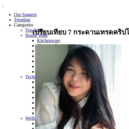
Our Suggest
Trending
Categories
Top Items
เปรียบเทียบ 7 กระดานเทรดคริปโต
House Ware
Kitchenware
Cleaning Equipment
Electrical Appliance
Bedding Sets
Personal Care Products
Laundry
Piecemeal
Technology
Gadget
Notebook
Mouse
Keyboard
Smart Home
Smart Phone
Office Supplies
Wellness and Aesthetics
Clinic
Hospital