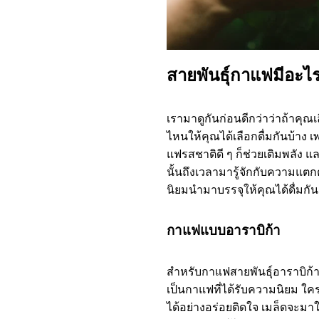
สายพันธุ์กาแฟมีอะไร
เรามาดูกันก่อนดีกว่าว่าถ้าคุณเ
ไหนให้คุณได้เลือกดื่มกันบ้าง เ
แฟรสชาติดี ๆ ก็ช่วยเติมพลัง แ
นั้นถึงเวลามารู้จักกับความแตก
นิยมนำมาบรรจุให้คุณได้ดื่มกัน
กาแฟแบบอาราบิก้า
สำหรับกาแฟสายพันธุ์อาราบิก้า
เป็นกาแฟที่ได้รับความนิยม ใครที
ได้อย่างอร่อยติดใจ เมล็ดจะมา