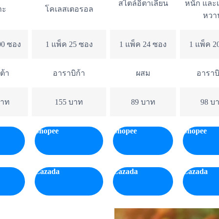
สไตล์อิตาเลียน
หนัก และเ
าะ
โคเลสเตอรอล
หวา
00 ซอง
1 แพ็ค 25 ซอง
1 แพ็ค 24 ซอง
1 แพ็ค 2
ต้า
อาราบิก้า
ผสม
อาราบิ
บาท
155 บาท
89 บาท
98 บ
Shopee
Shopee
Shopee
Lazada
Lazada
Lazada