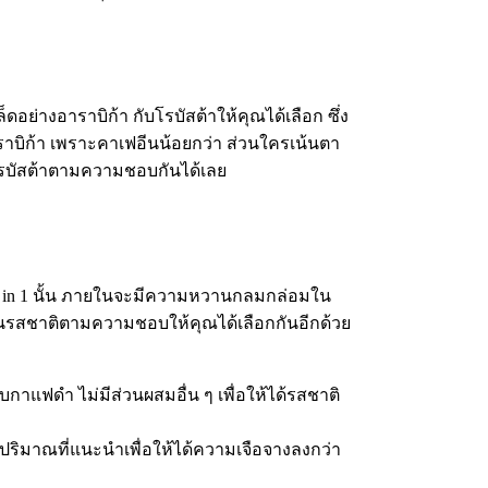
็ดอย่างอาราบิก้า กับโรบัสต้าให้คุณได้เลือก ซึ่ง
ราบิก้า เพราะคาเฟอีนน้อยกว่า ส่วนใครเน้นตา
โรบัสต้าตามความชอบกันได้เลย
3 in 1 นั้น ภายในจะมีความหวานกลมกล่อมใน
ป็นรสชาติตามความชอบให้คุณได้เลือกกันอีกด้วย
บกาแฟดำ ไม่มีส่วนผสมอื่น ๆ เพื่อให้ได้รสชาติ
นปริมาณที่แนะนำเพื่อให้ได้ความเจือจางลงกว่า