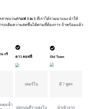
เหล่าขบวน
กาแฟ 3 in 1
ที่เราได้รวมมาแนะนำให้
มารถเติมความสดชื่นได้ตามที่ต้องการ ถ้าพร้อมแล้ว
น กรี
ดาว คอฟฟี่
Old Town
เทอร์โบ
มี 7 สูตร
นคุมน้ำ
ปลูกบนที่ราบสูงโบ
นำเข้าจาก