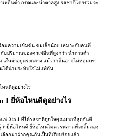
ณคาเฟอีนต่ำ กรดและน้ำตาลสูง รสชาติโดยรวมจะ
้อมความเข้มข้น ขมเล็กน้อย เหมาะกับคนที่
กับปริมาณของคาเฟอีนที่สูงกว่า น้ำตาลต่ำ
ส้นผ่าอยู่ตรงกลาง แม้ว่ากลิ่นอาจไม่หอมเท่า
ื่นได้น่าประทับใจไม่แพ้กัน
 1 ยี่ห้อไหนดีดูอย่างไร
แฟ 3 in 1 ที่ได้รสชาติถูกใจคุณมากที่สุดกันดี
ู้ว่ายี่ห้อไหนดี ยี่ห้อไหนไม่ควรพลาดที่จะลิ้มลอง
เลือกมาฝากคุณกันเป็นที่เรียบร้อยแล้ว