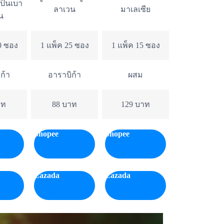
ป็นเบา
ลาเวน
มาเลเซีย
น
0 ซอง
1 แพ็ค 25 ซอง
1 แพ็ค 15 ซอง
ก้า
อาราบิก้า
ผสม
าท
88 บาท
129 บาท
Shopee
Shopee
Lazada
Lazada