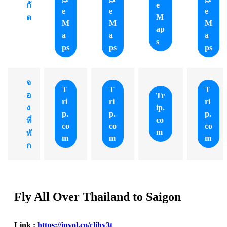
e
กั
e
e
e
M
ด
M
M
M
ap
a
a
a
s
ps
ps
ps
จ
T
T
T
อ
Tr
ri
ri
ri
ip.
ง
p.
p.
p.
co
ที่
co
co
co
m
พั
m
m
m
ก
Fly All Over Thailand to Saigon
Link :
https://invol.co/clihy3t