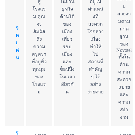
สู่
ในย่าน
อยู่ใน
บ
โรงแร
ธุรกิจ
ตำแหน่
สวยงา
ม คุณ
ด้านใต้
งที่
มตาม
จะ
ของ
สะดวก
จุ
มาต
สัมผัส
เมือง
ใจกลาง
ด
ฐาน
ถึง
เที่ยว
เมือง
เ
ของ
ความ
รอบ
ทำให้
ด่
Novotel
หรูหรา
เมือง
ไป
ทั้งใน
น
ที่อยู่ทั่ว
และ
สถานที่
ด้าน
ทุกมุม
ช็อปปิ้ง
สำคัญ
ความ
ของ
ในเวลา
ๆ ได้
สะดวก
โรงแร
เดียวกั
อย่าง
สบาย
ม
น
ง่ายดาย
และ
ความ
สง่า
งาม
โ