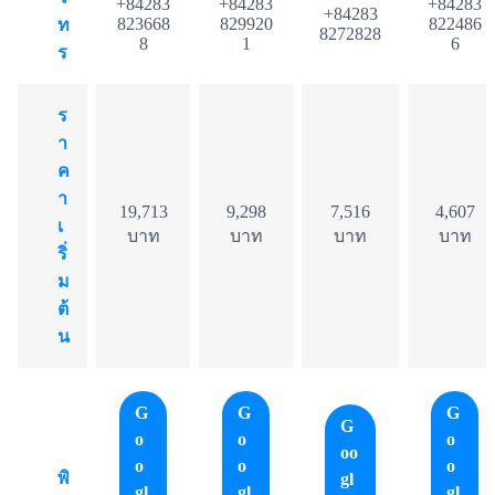
+84283
+84283
+84283
+84283
823668
829920
822486
ท
8272828
8
1
6
ร
ร
า
ค
า
19,713
9,298
7,516
4,607
เ
บาท
บาท
บาท
บาท
ริ่
ม
ต้
น
G
G
G
G
o
o
o
oo
o
o
o
พิ
gl
gl
gl
gl