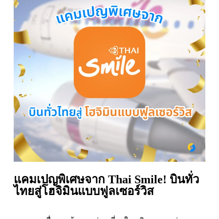
แคมเปญพิเศษจาก Thai Smile! บินทั่ว
ไทยสู่โฮจิมินแบบฟูลเซอร์วิส